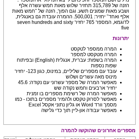
הזנה של 315,789 תחזיר שלוש מאות חמש עשרה אלף
ושבע מאות שמונים תשע. וגם הפוך, הזנה של "חמש מאות
אלף ואחד" יחזיר: 500,001. ההמרה עובדת גם באנגלית,
לדוגמא, המספר 765 יחזיר seven hundreds and sixty
five
יתרונות
המרה ממספר לטקסט
המרה מטקסט למספר
המרה בשפות: עברית, אנגלית (English) ובפיתוח
שפות נספות
עובד עם מספרים שליליים, במינוס, כגון 123- יחזיר
מינוס מאה עשרים ושלוש
מאפשר המרה של מספר עשרוני עם נקודה: 45.6
יחזיר ארבעים וחמש נקודה שש
מאפשר המרה של רשימת מספרים בו זמנית
מאפשר לסרוק טקסט ולהמיר מספרים בתוכו - כמו
מסמך וורד Word או גליון נתוני אקסל Excel
מאפשר עבודה און-ליין תוך כדי גלישה
מספרים אחרונים שהוקשו להמרה