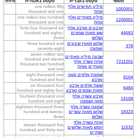
מספר
טקסט בעברית
טקסט באנגלית
מיוחד
מיליון חמישים אלף
one million fifty
1050001
אחת
thousand and one
מיליון מאתיים אלף
one million two hundred
1200001
אחת
thousand and one
ארבעים וארבע אלף
forty-four thousand six
44683
שש מאות שמונים
hundred and eighty-
ושלוש
three
שלוש מאות שיבעים
three hundred and
378
ושמונה
seventy-eight
seven million two
שבעה מיליון מאתיים
hundred and eleven
7211201
אחת עשרה אלף
thousand two hundred
מאתיים ואחת
and one
שמונת אלפים מאה
eight thousand one
8104
וארבע
hundred and four
ששת אלפים ארבע
six thousand four
6484
מאות שמונים וארבע
hundred and eighty-four
ארבע עשרה אלף
fourteen thousand one
14108
מאה ושמונה
hundred and eight
שמונה עשרה אלף
eighteen thousand three
18323
שלוש מאות עשרים
hundred and twenty-
ושלוש
three
אחת עשרה אלף
eleven thousand five
11532
חמש מאות שלושים
hundred and thirty-two
ושתיים