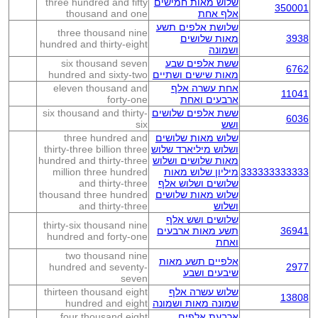
שלוש מאות חמישים
three hundred and fifty
350001
אלף אחת
thousand and one
שלושת אלפים תשע
three thousand nine
3938
מאות שלושים
hundred and thirty-eight
ושמונה
ששת אלפים שבע
six thousand seven
6762
מאות שישים ושתיים
hundred and sixty-two
אחת עשרה אלף
eleven thousand and
11041
ארבעים ואחת
forty-one
ששת אלפים שלושים
six thousand and thirty-
6036
ושש
six
שלוש מאות שלושים
three hundred and
ושלוש מיליארד שלוש
thirty-three billion three
מאות שלושים ושלוש
hundred and thirty-three
333333333333
מיליון שלוש מאות
million three hundred
שלושים ושלוש אלף
and thirty-three
שלוש מאות שלושים
thousand three hundred
ושלוש
and thirty-three
שלושים ושש אלף
thirty-six thousand nine
36941
תשע מאות ארבעים
hundred and forty-one
ואחת
two thousand nine
אלפיים תשע מאות
hundred and seventy-
2977
שיבעים ושבע
seven
שלוש עשרה אלף
thirteen thousand eight
13808
שמונה מאות ושמונה
hundred and eight
ארבעת אלפים
four thousand eight