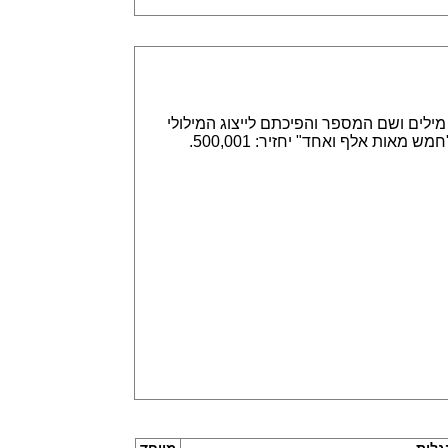
אפשר הזנה של מספרים באמצעות ספרות, לדוגמא 315,789 או באמצעות מילים ושם המספר והפיכתם לייצוג המילולי
או המספרי. הזנה של 315,789 תחזיר שלוש מאות חמש עשרה אלף ושבע מאות שמונים תשע. וגם הפוך, הזנה של "חמש מאות אלף ואחד" יחזיר: 500,001.