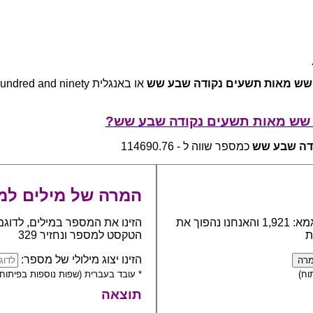
שש מאות תשעים נקודה שבע שש
או באנגלית and ninety
 שש מאות תשעים נקודה שבע שש?
דה שבע שש
כמספר שווה ל - 114690.76
המרה של מילים למ
כתבו את המספר אותו יש להפוך למילים, לדוגמא: 1,921 והאנחנו נהפוך את
הזינו את המספר במילים, לדוגמ
ת
הטקסט למספר ונחזיר 329
הזינו יצוג מילולי של מספר:
וח)
* עובד בעברית (שפות נוספות בפיתוח)
תוצאה