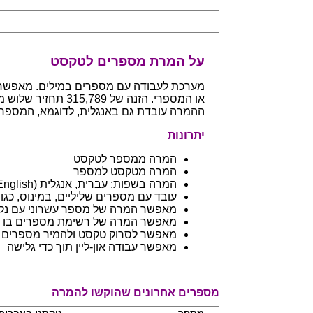
על המרת מספרים לטקסט
ההמרה עובדת גם באנגלית, לדוגמא, המספר 765 יחזיר even hundreds and sixty five
יתרונות
המרה ממספר לטקסט
המרה מטקסט למספר
המרה בשפות: עברית, אנגלית (English) ובפיתוח שפות נספות
עובד עם מספרים שליליים, במינוס, כגון 123- יחזיר מינוס מאה עשרים ושלו
מאפשר המרה של מספר עשרוני עם נקודה: 45.6 יחזיר ארבעים וחמש 
מאפשר המרה של רשימת מספרים בו ז
מאפשר לסרוק טקסט ולהמיר מספרים בתוכו - כמו מסמך וורד
מאפשר עבודה און-ליין תוך כדי גלישה
מספרים אחרונים שהוקשו להמרה