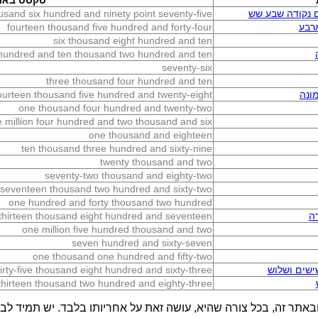
טקסט באנ
 נקודה שבע שש
sand six hundred and ninety point seventy-five
רבע
fourteen thousand five hundred and forty-four
six thousand eight hundred and ten
hundred and ten thousand two hundred and ten
seventy-six
three thousand four hundred and ten
ונה
ourteen thousand five hundred and twenty-eight
one thousand four hundred and twenty-two
 million four hundred and two thousand and six
one thousand and eighteen
ten thousand three hundred and sixty-nine
twenty thousand and two
seventy-two thousand and eighty-two
seventeen thousand two hundred and sixty-two
one hundred and forty thousand two hundred
ה
thirteen thousand eight hundred and seventeen
one million five hundred thousand and two
seven hundred and sixty-seven
one thousand one hundred and fifty-two
שים ושלוש
rty-five thousand eight hundred and sixty-three
thirteen thousand two hundred and eighty-three
באתר זה, בכל צורה שהיא, עושה זאת על אחריותו בלבד. יש תמיד לבדו