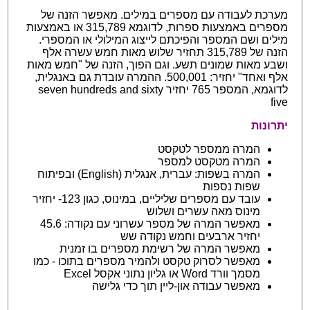
מערכת לעבודה עם מספרים במילים. מאפשר הזנה של
מספרים באמצעות ספרות, לדוגמא 315,789 או באמצעות
מילים ושם המספר והפיכתם לייצוג המילולי או המספרי.
הזנה של 315,789 תחזיר שלוש מאות חמש עשרה אלף
ושבע מאות שמונים תשע. וגם הפוך, הזנה של "חמש מאות
אלף ואחד" יחזיר: 500,001. ההמרה עובדת גם באנגלית,
לדוגמא, המספר 765 יחזיר seven hundreds and sixty
five
יתרונות
המרה ממספר לטקסט
המרה מטקסט למספר
המרה בשפות: עברית, אנגלית (English) ובפיתוח
שפות נספות
עובד עם מספרים שליליים, במינוס, כגון 123- יחזיר
מינוס מאה עשרים ושלוש
מאפשר המרה של מספר עשרוני עם נקודה: 45.6
יחזיר ארבעים וחמש נקודה שש
מאפשר המרה של רשימת מספרים בו זמנית
מאפשר לסרוק טקסט ולהמיר מספרים בתוכו - כמו
מסמך וורד Word או גליון נתוני אקסל Excel
מאפשר עבודה און-ליין תוך כדי גלישה