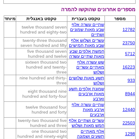
מספרים אחרונים שהוקשו להמרה
מספר
טקסט בעברית
טקסט באנגלית
מיוחד
שתיים עשרה אלף
twelve thousand seven
12782
שבע מאות שמונים
hundred and eighty-two
ושתיים
עשרים ושלוש אלף
twenty-three thousand
23750
שבע מאות חמישים
seven hundred and fifty
חמשת אלפים שבע
five thousand seven
5712
מאות שתיים עשרה
hundred and twelve
שש עשרה אלף
sixteen thousand two
16223
מאתיים עשרים
hundred and twenty-
ושלוש
three
תשע מאות שלושים
nine hundred and thirty-
933
ושלוש
three
שמונת אלפים תשע
eight thousand nine
8944
מאות ארבעים
hundred and forty-four
וארבע
שתיים עשרה אלף
twelve thousand four
12440
ארבע מאות
hundred and forty
ארבעים
עשרים ושתיים אלף
twenty-two thousand five
22503
חמש מאות ושלוש
hundred and three
אלף מאתיים
one thousand two
1298
תשעים ושמונה
hundred and ninety-eight