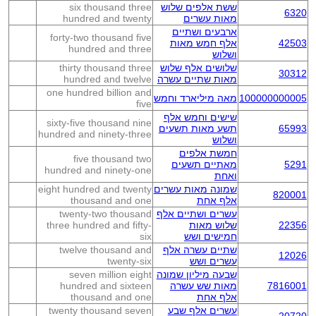
ששת אלפים שלוש
six thousand three
6320
מאות עשרים
hundred and twenty
ארבעים ושתיים
forty-two thousand five
42503
אלף חמש מאות
hundred and three
ושלוש
שלושים אלף שלוש
thirty thousand three
30312
מאות שתיים עשרה
hundred and twelve
one hundred billion and
100000000005
מאה מיליארד וחמש
five
שישים וחמש אלף
sixty-five thousand nine
65993
תשע מאות תשעים
hundred and ninety-three
ושלוש
חמשת אלפים
five thousand two
5291
מאתיים תשעים
hundred and ninety-one
ואחת
שמונה מאות עשרים
eight hundred and twenty
820001
אלף אחת
thousand and one
עשרים ושתיים אלף
twenty-two thousand
22356
שלוש מאות
three hundred and fifty-
חמישים ושש
six
שתיים עשרה אלף
twelve thousand and
12026
עשרים ושש
twenty-six
שבעה מיליון שמונה
seven million eight
7816001
מאות שש עשרה
hundred and sixteen
אלף אחת
thousand and one
עשרים אלף שבע
twenty thousand seven