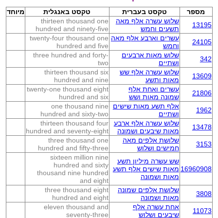
מספר
טקסט בעברית
טקסט באנגלית
מיוחד
שלוש עשרה אלף מאה
thirteen thousand one
13195
תשעים וחמש
hundred and ninety-five
עשרים וארבע אלף מאה
twenty-four thousand one
24105
וחמש
hundred and five
שלוש מאות ארבעים
three hundred and forty-
342
ושתיים
two
שלוש עשרה אלף שש
thirteen thousand six
13609
מאות ותשע
hundred and nine
עשרים ואחת אלף
twenty-one thousand eight
21806
שמונה מאות ושש
hundred and six
אלף תשע מאות שישים
one thousand nine
1962
ושתיים
hundred and sixty-two
שלוש עשרה אלף ארבע
thirteen thousand four
13478
מאות שיבעים ושמונה
hundred and seventy-eight
שלושת אלפים מאה
three thousand one
3153
חמישים ושלוש
hundred and fifty-three
sixteen million nine
שש עשרה מיליון תשע
hundred and sixty
16960908
מאות שישים אלף תשע
thousand nine hundred
מאות ושמונה
and eight
שלושת אלפים שמונה
three thousand eight
3808
מאות ושמונה
hundred and eight
אחת עשרה אלף
eleven thousand and
11073
שיבעים ושלוש
seventy-three