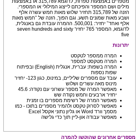
מספרים באמצעות ספרות, לדוגמא 315,789 או באמצעות
מילים ושם המספר והפיכתם לייצוג המילולי או המספרי.
הזנה של 315,789 תחזיר שלוש מאות חמש עשרה אלף
ושבע מאות שמונים תשע. וגם הפוך, הזנה של "חמש מאות
אלף ואחד" יחזיר: 500,001. ההמרה עובדת גם באנגלית,
לדוגמא, המספר 765 יחזיר seven hundreds and sixty
five
יתרונות
המרה ממספר לטקסט
המרה מטקסט למספר
המרה בשפות: עברית, אנגלית (English) ובפיתוח
שפות נספות
עובד עם מספרים שליליים, במינוס, כגון 123- יחזיר
מינוס מאה עשרים ושלוש
מאפשר המרה של מספר עשרוני עם נקודה: 45.6
יחזיר ארבעים וחמש נקודה שש
מאפשר המרה של רשימת מספרים בו זמנית
מאפשר לסרוק טקסט ולהמיר מספרים בתוכו - כמו
מסמך וורד Word או גליון נתוני אקסל Excel
מאפשר עבודה און-ליין תוך כדי גלישה
מספרים אחרונים שהוקשו להמרה