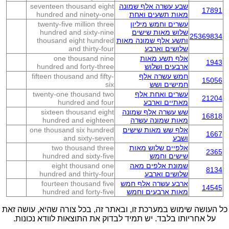
שבע עשרה אלף שמונה
seventeen thousand eight
17891
מאות תשעים ואחת
hundred and ninety-one
עשרים וחמש מיליון
twenty-five million three
שלוש מאות שישים
hundred and sixty-nine
25369834
ותשע אלף שמונה מאות
thousand eight hundred
שלושים וארבע
and thirty-four
אלף תשע מאות
one thousand nine
1943
ארבעים ושלוש
hundred and forty-three
חמש עשרה אלף
fifteen thousand and fifty-
15056
חמישים ושש
six
עשרים ואחת אלף
twenty-one thousand two
21204
מאתיים וארבע
hundred and four
שש עשרה אלף שמונה
sixteen thousand eight
16818
מאות שמונה עשרה
hundred and eighteen
אלף שש מאות שישים
one thousand six hundred
1667
ושבע
and sixty-seven
אלפיים שלוש מאות
two thousand three
2365
שישים וחמש
hundred and sixty-five
שמונת אלפים מאה
eight thousand one
8134
שלושים וארבע
hundred and thirty-four
ארבע עשרה אלף חמש
fourteen thousand five
14545
מאות ארבעים וחמש
hundred and forty-five
כל העושה שימוש במערכת זו, ובאתר זה, בכל צורה שהיא, עושה זאת
על אחריותו בלבד. יש תמיד לבדוק את התוצאות לוודא נכונות.