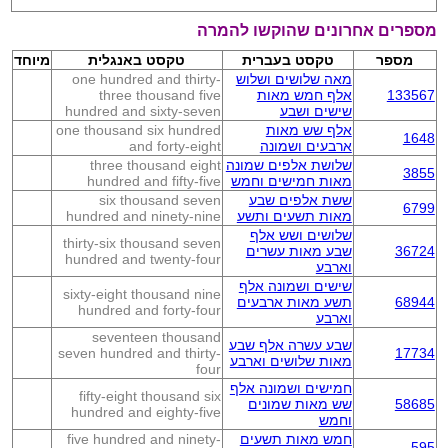
מספרים אחרונים שהוקשו להמרה
מספר
טקסט בעברית
טקסט באנגלית
מיוחד
מאה שלושים ושלוש
one hundred and thirty-
133567
אלף חמש מאות
three thousand five
שישים ושבע
hundred and sixty-seven
אלף שש מאות
one thousand six hundred
1648
ארבעים ושמונה
and forty-eight
שלושת אלפים שמונה
three thousand eight
3855
מאות חמישים וחמש
hundred and fifty-five
ששת אלפים שבע
six thousand seven
6799
מאות תשעים ותשע
hundred and ninety-nine
שלושים ושש אלף
thirty-six thousand seven
36724
שבע מאות עשרים
hundred and twenty-four
וארבע
שישים ושמונה אלף
sixty-eight thousand nine
68944
תשע מאות ארבעים
hundred and forty-four
וארבע
seventeen thousand
שבע עשרה אלף שבע
seven hundred and thirty-
17734
מאות שלושים וארבע
four
חמישים ושמונה אלף
fifty-eight thousand six
58685
שש מאות שמונים
hundred and eighty-five
וחמש
חמש מאות תשעים
five hundred and ninety-
595