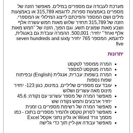
מערכת לעבודה עם מספרים במילים. מאפשר הזנה של
מספרים באמצעות ספרות, לדוגמא 315,789 או באמצעות
מילים ושם המספר והפיכתם לייצוג המילולי או המספרי.
הזנה של 315,789 תחזיר שלוש מאות חמש עשרה אלף
ושבע מאות שמונים תשע. וגם הפוך, הזנה של "חמש מאות
אלף ואחד" יחזיר: 500,001. ההמרה עובדת גם באנגלית,
לדוגמא, המספר 765 יחזיר seven hundreds and sixty
five
יתרונות
המרה ממספר לטקסט
המרה מטקסט למספר
המרה בשפות: עברית, אנגלית (English) ובפיתוח
שפות נספות
עובד עם מספרים שליליים, במינוס, כגון 123- יחזיר
מינוס מאה עשרים ושלוש
מאפשר המרה של מספר עשרוני עם נקודה: 45.6
יחזיר ארבעים וחמש נקודה שש
מאפשר המרה של רשימת מספרים בו זמנית
מאפשר לסרוק טקסט ולהמיר מספרים בתוכו - כמו
מסמך וורד Word או גליון נתוני אקסל Excel
מאפשר עבודה און-ליין תוך כדי גלישה