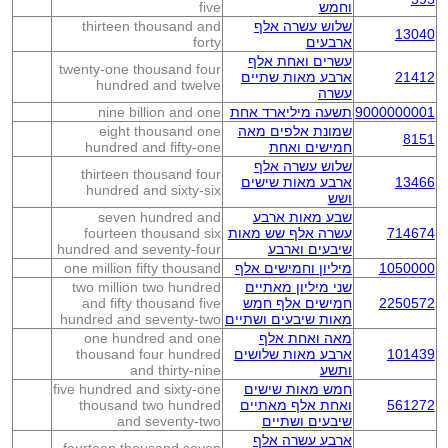
וחמש
five
שלוש עשרה אלף
thirteen thousand and
13040
ארבעים
forty
עשרים ואחת אלף
twenty-one thousand four
21412
ארבע מאות שתיים
hundred and twelve
עשרה
9000000001
תשעה מיליארד אחת
nine billion and one
שמונת אלפים מאה
eight thousand one
8151
חמישים ואחת
hundred and fifty-one
שלוש עשרה אלף
thirteen thousand four
13466
ארבע מאות שישים
hundred and sixty-six
ושש
שבע מאות ארבע
seven hundred and
714674
עשרה אלף שש מאות
fourteen thousand six
שיבעים וארבע
hundred and seventy-four
1050000
מיליון וחמישים אלף
one million fifty thousand
שני מיליון מאתיים
two million two hundred
2250572
חמישים אלף חמש
and fifty thousand five
מאות שיבעים ושתיים
hundred and seventy-two
מאה ואחת אלף
one hundred and one
101439
ארבע מאות שלושים
thousand four hundred
ותשע
and thirty-nine
חמש מאות שישים
five hundred and sixty-one
561272
ואחת אלף מאתיים
thousand two hundred
שיבעים ושתיים
and seventy-two
ארבע עשרה אלף