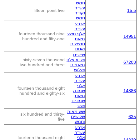
חמש
עשרה
fifteen point five
15.5
נקודה
חמש
ארבע
עשרה
אלף תשע
fourteen thousand nine
14951
מאות
hundred and fifty-one
חמישים
ואחת
שישים
ושבע אלף
sixty-seven thousand
67203
מאתיים
two hundred and three
ושלוש
ארבע
עשרה
אלף
fourteen thousand eight
14886
שמונה
hundred and eighty-six
מאות
שמונים
ושש
שש מאות
six hundred and thirty-
635
שלושים
five
וחמש
ארבע
עשרה
אלף
fourteen thousand eight