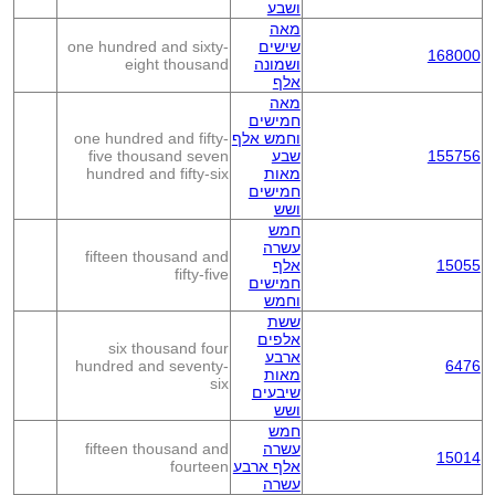
ושבע
מאה
שישים
one hundred and sixty-
168000
ושמונה
eight thousand
אלף
מאה
חמישים
וחמש אלף
one hundred and fifty-
155756
שבע
five thousand seven
מאות
hundred and fifty-six
חמישים
ושש
חמש
עשרה
fifteen thousand and
15055
אלף
fifty-five
חמישים
וחמש
ששת
אלפים
six thousand four
ארבע
hundred and seventy-
6476
מאות
six
שיבעים
ושש
חמש
עשרה
fifteen thousand and
15014
אלף ארבע
fourteen
עשרה