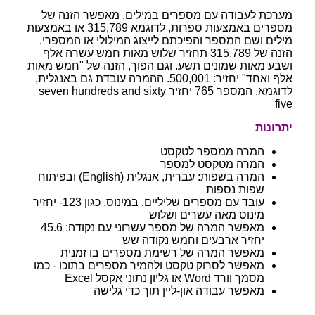
מערכת לעבודה עם מספרים במילים. מאפשר הזנה של
מספרים באמצעות ספרות, לדוגמא 315,789 או באמצעות
מילים ושם המספר והפיכתם לייצוג המילולי או המספרי.
הזנה של 315,789 תחזיר שלוש מאות חמש עשרה אלף
ושבע מאות שמונים תשע. וגם הפוך, הזנה של "חמש מאות
אלף ואחד" יחזיר: 500,001. ההמרה עובדת גם באנגלית,
לדוגמא, המספר 765 יחזיר seven hundreds and sixty
five
יתרונות
המרה ממספר לטקסט
המרה מטקסט למספר
המרה בשפות: עברית, אנגלית (English) ובפיתוח
שפות נספות
עובד עם מספרים שליליים, במינוס, כגון 123- יחזיר
מינוס מאה עשרים ושלוש
מאפשר המרה של מספר עשרוני עם נקודה: 45.6
יחזיר ארבעים וחמש נקודה שש
מאפשר המרה של רשימת מספרים בו זמנית
מאפשר לסרוק טקסט ולהמיר מספרים בתוכו - כמו
מסמך וורד Word או גליון נתוני אקסל Excel
מאפשר עבודה און-ליין תוך כדי גלישה