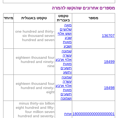
מספרים אחרונים שהוקשו להמרה
טקסט
מספר
טקסט באנגלית
מיוחד
בעברית
מאה
שלושים
one hundred and thirty-
ושש אלף
six thousand seven
136707
שבע
hundred and seven
מאות
ושבע
שמונה
עשרה
eighteen thousand four
אלף ארבע
hundred and ninety-
18499
מאות
nine
תשעים
ותשע
שמונה
עשרה
eighteen thousand four
אלף ארבע
hundred and ninety-
18498
מאות
eight
תשעים
ושמונה
minus thirty-six billion
eight hundred and fifty-
four million seven
18000000000000000001
אחת
hundred and seventy-