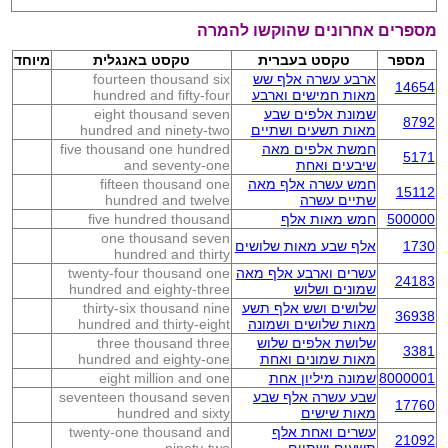
מספרים אחרונים שהוקשו להמרה
מספר
טקסט בעברית
טקסט באנגלית
מיוחד
ארבע עשרה אלף שש
fourteen thousand six
14654
מאות חמישים וארבע
hundred and fifty-four
שמונת אלפים שבע
eight thousand seven
8792
מאות תשעים ושתיים
hundred and ninety-two
חמשת אלפים מאה
five thousand one hundred
5171
שיבעים ואחת
and seventy-one
חמש עשרה אלף מאה
fifteen thousand one
15112
שתיים עשרה
hundred and twelve
500000
חמש מאות אלף
five hundred thousand
one thousand seven
1730
אלף שבע מאות שלושים
hundred and thirty
עשרים וארבע אלף מאה
twenty-four thousand one
24183
שמונים ושלוש
hundred and eighty-three
שלושים ושש אלף תשע
thirty-six thousand nine
36938
מאות שלושים ושמונה
hundred and thirty-eight
שלושת אלפים שלוש
three thousand three
3381
מאות שמונים ואחת
hundred and eighty-one
8000001
שמונה מיליון אחת
eight million and one
שבע עשרה אלף שבע
seventeen thousand seven
17760
מאות שישים
hundred and sixty
עשרים ואחת אלף
twenty-one thousand and
21092