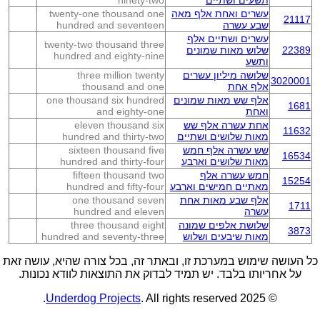
תשעים ושתיים
ninety-two
עשרים ואחת אלף מאה
twenty-one thousand one
21117
שבע עשרה
hundred and seventeen
עשרים ושתיים אלף
twenty-two thousand three
22389
שלוש מאות שמונים
hundred and eighty-nine
ותשע
שלושה מיליון עשרים
three million twenty
3020001
אלף אחת
thousand and one
אלף שש מאות שמונים
one thousand six hundred
1681
ואחת
and eighty-one
אחת עשרה אלף שש
eleven thousand six
11632
מאות שלושים ושתיים
hundred and thirty-two
שש עשרה אלף חמש
sixteen thousand five
16534
מאות שלושים וארבע
hundred and thirty-four
חמש עשרה אלף
fifteen thousand two
15254
מאתיים חמישים וארבע
hundred and fifty-four
אלף שבע מאות אחת
one thousand seven
1711
עשרה
hundred and eleven
שלושת אלפים שמונה
three thousand eight
3873
מאות שיבעים ושלוש
hundred and seventy-three
כל העושה שימוש במערכת זו, ובאתר זה, בכל צורה שהיא, עושה זאת
על אחריותו בלבד. יש תמיד לבדוק את התוצאות לוודא נכונות.
Underdog Projects
. All rights reserved.
© 2025