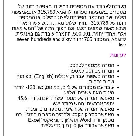
מערכת לעבודה עם מספרים במילים. מאפשר הזנה של
מספרים באמצעות ספרות, לדוגמא 315,789 או באמצעות
מילים ושם המספר והפיכתם לייצוג המילולי או המספרי.
הזנה של 315,789 תחזיר שלוש מאות חמש עשרה אלף
ושבע מאות שמונים תשע. וגם הפוך, הזנה של "חמש מאות
אלף ואחד" יחזיר: 500,001. ההמרה עובדת גם באנגלית,
לדוגמא, המספר 765 יחזיר seven hundreds and sixty
five
יתרונות
המרה ממספר לטקסט
המרה מטקסט למספר
המרה בשפות: עברית, אנגלית (English) ובפיתוח
שפות נספות
עובד עם מספרים שליליים, במינוס, כגון 123- יחזיר
מינוס מאה עשרים ושלוש
מאפשר המרה של מספר עשרוני עם נקודה: 45.6
יחזיר ארבעים וחמש נקודה שש
מאפשר המרה של רשימת מספרים בו זמנית
מאפשר לסרוק טקסט ולהמיר מספרים בתוכו - כמו
מסמך וורד Word או גליון נתוני אקסל Excel
מאפשר עבודה און-ליין תוך כדי גלישה