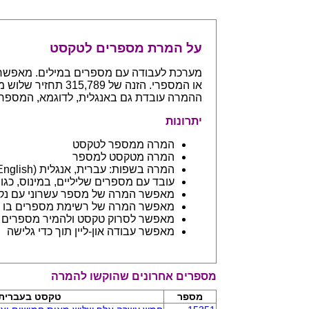
על המרת מספרים לטקסט
ההמרה עובדת גם באנגלית, לדוגמא, המספר 765 יחזיר even hundreds and sixty five
יתרונות
המרה ממספר לטקסט
המרה מטקסט למספר
המרה בשפות: עברית, אנגלית (English) ובפיתוח שפות נספות
עובד עם מספרים שליליים, במינוס, כגון 123- יחזיר מינוס מאה עשרים ושלו
מאפשר המרה של מספר עשרוני עם נקודה: 45.6 יחזיר ארבעים וחמש 
מאפשר המרה של רשימת מספרים בו ז
מאפשר לסרוק טקסט ולהמיר מספרים בתוכו - כמו מסמך וורד
מאפשר עבודה און-ליין תוך כדי גלישה
מספרים אחרונים שהוקשו להמרה
מספר
טקסט בעברית