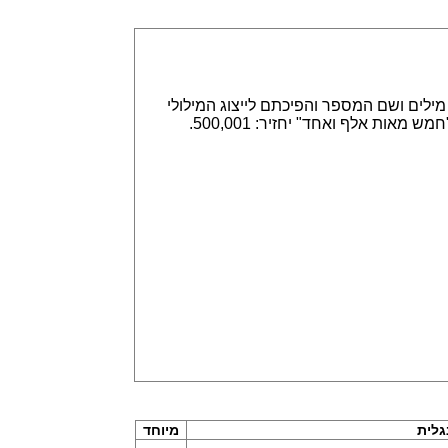
אפשר הזנה של מספרים באמצעות ספרות, לדוגמא 315,789 או באמצעות מילים ושם המספר והפיכתם לייצוג המילולי
או המספרי. הזנה של 315,789 תחזיר שלוש מאות חמש עשרה אלף ושבע מאות שמונים תשע. וגם הפוך, הזנה של "חמש מאות אלף ואחד" יחזיר: 500,001.
לית
מיוחד