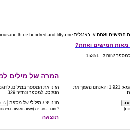
 חמישים ואחת
או באנגלית fifteen thousand three hundred and fifty-one
 מאות חמישים ואחת?
מספר שווה ל - 15351
המרה של מילים למ
כתבו את המספר אותו יש להפוך למילים, לדוגמא: 1,921 והאנחנו נהפוך את
הזינו את המספר במילים, לדוגמ
ת
הטקסט למספר ונחזיר 329
הזינו יצוג מילולי של מספר:
וח)
* עובד בעברית (שפות נוספות בפיתוח)
תוצאה