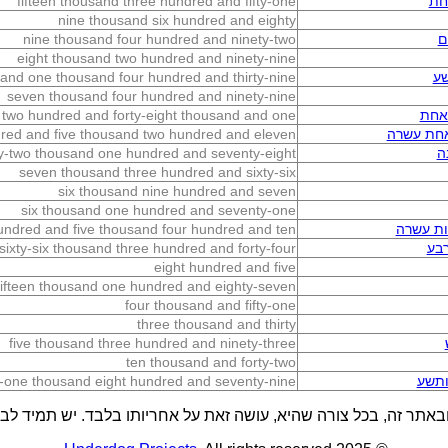
חת
fifteen thousand three hundred and fifty-one
nine thousand six hundred and eighty
ם
nine thousand four hundred and ninety-two
eight thousand two hundred and ninety-nine
שע
and one thousand four hundred and thirty-nine
seven thousand four hundred and ninety-nine
 אחת
n two hundred and forty-eight thousand and one
אחת עשרה
dred and five thousand two hundred and eleven
ה
ty-two thousand one hundred and seventy-eight
seven thousand three hundred and sixty-six
six thousand nine hundred and seven
six thousand one hundred and seventy-one
ות עשרה
hundred and five thousand four hundred and ten
בע
sixty-six thousand three hundred and forty-four
eight hundred and five
fifteen thousand one hundred and eighty-seven
four thousand and fifty-one
three thousand and thirty
five thousand three hundred and ninety-three
ten thousand and forty-two
ותשע
-one thousand eight hundred and seventy-nine
באתר זה, בכל צורה שהיא, עושה זאת על אחריותו בלבד. יש תמיד לבדו