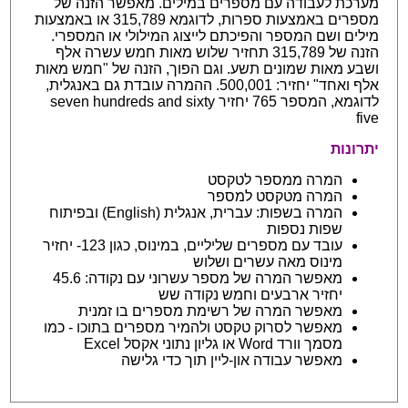
מערכת לעבודה עם מספרים במילים. מאפשר הזנה של
מספרים באמצעות ספרות, לדוגמא 315,789 או באמצעות
מילים ושם המספר והפיכתם לייצוג המילולי או המספרי.
הזנה של 315,789 תחזיר שלוש מאות חמש עשרה אלף
ושבע מאות שמונים תשע. וגם הפוך, הזנה של "חמש מאות
אלף ואחד" יחזיר: 500,001. ההמרה עובדת גם באנגלית,
לדוגמא, המספר 765 יחזיר seven hundreds and sixty
five
יתרונות
המרה ממספר לטקסט
המרה מטקסט למספר
המרה בשפות: עברית, אנגלית (English) ובפיתוח
שפות נספות
עובד עם מספרים שליליים, במינוס, כגון 123- יחזיר
מינוס מאה עשרים ושלוש
מאפשר המרה של מספר עשרוני עם נקודה: 45.6
יחזיר ארבעים וחמש נקודה שש
מאפשר המרה של רשימת מספרים בו זמנית
מאפשר לסרוק טקסט ולהמיר מספרים בתוכו - כמו
מסמך וורד Word או גליון נתוני אקסל Excel
מאפשר עבודה און-ליין תוך כדי גלישה