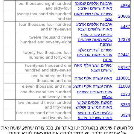
ארבעת אלפים שמונה
four thousand eight hundred
4864
מאות שישים וארבע
and sixty-four
עשרים אלף שש מאות
twenty thousand six hundred
20606
ושש
and six
ארבעת אלפים ארבע
four thousand four hundred
4437
מאות שלושים ושבע
and thirty-seven
שתיים עשרה אלף
twelve thousand three
12378
שלוש מאות שיבעים
hundred and seventy-eight
ושמונה
עשרים ושתיים אלף
twenty-two thousand four
22441
ארבע מאות ארבעים
hundred and forty-one
ואחת
עשרים ושש אלף מאה
twenty-six thousand one
26167
שישים ושבע
hundred and sixty-seven
one hundred and ten
110001
מאה עשרה אלף אחת
thousand and one
11009
אחת עשרה אלף ותשע
eleven thousand and nine
אלף מאתיים עשרים
one thousand two hundred
1223
ושלוש
and twenty-three
חמשת אלפים שלוש
five thousand three hundred
5353
מאות חמישים ושלוש
and fifty-three
שלושת אלפים תשע
three thousand nine hundred
3924
מאות עשרים וארבע
and twenty-four
כל העושה שימוש במערכת זו, ובאתר זה, בכל צורה שהיא, עושה זאת
על אחריותו בלבד. יש תמיד לבדוק את התוצאות לוודא נכונות.