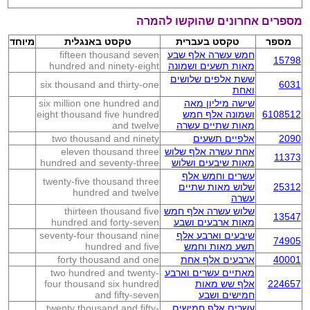
מספרים אחרונים שהוקשו להמרה
מספר
טקסט בעברית
טקסט באנגלית
מיוחד
חמש עשרה אלף שבע
fifteen thousand seven
15798
מאות תשעים ושמונה
hundred and ninety-eight
ששת אלפים שלושים
six thousand and thirty-one
6031
ואחת
שישה מיליון מאה
six million one hundred and
6108512
ושמונה אלף חמש
eight thousand five hundred
מאות שתיים עשרה
and twelve
2090
אלפיים תשעים
two thousand and ninety
אחת עשרה אלף שלוש
eleven thousand three
11373
מאות שיבעים ושלוש
hundred and seventy-three
עשרים וחמש אלף
twenty-five thousand three
25312
שלוש מאות שתיים
hundred and twelve
עשרה
שלוש עשרה אלף חמש
thirteen thousand five
13547
מאות ארבעים ושבע
hundred and forty-seven
שיבעים וארבע אלף
seventy-four thousand nine
74905
תשע מאות וחמש
hundred and five
40001
ארבעים אלף אחת
forty thousand and one
מאתיים עשרים וארבע
two hundred and twenty-
224657
אלף שש מאות
four thousand six hundred
חמישים ושבע
and fifty-seven
עשרים אלף חמישים
twenty thousand and fifty-