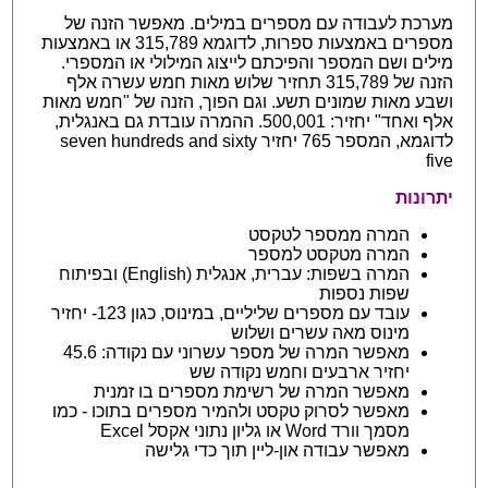
מערכת לעבודה עם מספרים במילים. מאפשר הזנה של
מספרים באמצעות ספרות, לדוגמא 315,789 או באמצעות
מילים ושם המספר והפיכתם לייצוג המילולי או המספרי.
הזנה של 315,789 תחזיר שלוש מאות חמש עשרה אלף
ושבע מאות שמונים תשע. וגם הפוך, הזנה של "חמש מאות
אלף ואחד" יחזיר: 500,001. ההמרה עובדת גם באנגלית,
לדוגמא, המספר 765 יחזיר seven hundreds and sixty
five
יתרונות
המרה ממספר לטקסט
המרה מטקסט למספר
המרה בשפות: עברית, אנגלית (English) ובפיתוח
שפות נספות
עובד עם מספרים שליליים, במינוס, כגון 123- יחזיר
מינוס מאה עשרים ושלוש
מאפשר המרה של מספר עשרוני עם נקודה: 45.6
יחזיר ארבעים וחמש נקודה שש
מאפשר המרה של רשימת מספרים בו זמנית
מאפשר לסרוק טקסט ולהמיר מספרים בתוכו - כמו
מסמך וורד Word או גליון נתוני אקסל Excel
מאפשר עבודה און-ליין תוך כדי גלישה