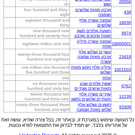
20056
ושש
six
ארבע מאות שלושים
four hundred and thirty-
438
ושמונה
eight
שמונה עשרה אלף
eighteen thousand and
18030
שלושים
thirty
תשעת אלפים תשע
nine thousand nine
9974
מאות שיבעים וארבע
hundred and seventy-four
שמונה עשרה מיליון
eighteen million and one
18000001
אחת
עשרים ושלוש אלף
twenty-three thousand four
23418
ארבע מאות שמונה
hundred and eighteen
עשרה
מיליון אלף חמש מאות
one million one thousand
1001503
ושלוש
five hundred and three
1
אחת
one
ששת אלפים שבע
six thousand seven
6762
מאות שישים ושתיים
hundred and sixty-two
שתיים עשרה אלף
twelve thousand two
12239
מאתיים שלושים ותשע
hundred and thirty-nine
תשעים ושלוש אלף
ninety-three thousand three
93308
שלוש מאות ושמונה
hundred and eight
כל העושה שימוש במערכת זו, ובאתר זה, בכל צורה שהיא, עושה זאת
על אחריותו בלבד. יש תמיד לבדוק את התוצאות לוודא נכונות.