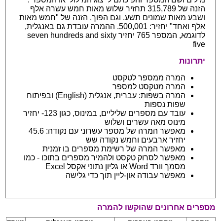
הזנה של 315,789 תחזיר שלוש מאות חמש עשרה אלף
ושבע מאות שמונים תשע. וגם הפוך, הזנה של "חמש מאות
אלף ואחד" יחזיר: 500,001. ההמרה עובדת גם באנגלית,
לדוגמא, המספר 765 יחזיר seven hundreds and sixty
five
יתרונות
המרה ממספר לטקסט
המרה מטקסט למספר
המרה בשפות: עברית, אנגלית (English) ובפיתוח
שפות נספות
עובד עם מספרים שליליים, במינוס, כגון 123- יחזיר
מינוס מאה עשרים ושלוש
מאפשר המרה של מספר עשרוני עם נקודה: 45.6
יחזיר ארבעים וחמש נקודה שש
מאפשר המרה של רשימת מספרים בו זמנית
מאפשר לסרוק טקסט ולהמיר מספרים בתוכו - כמו
מסמך וורד Word או גליון נתוני אקסל Excel
מאפשר עבודה און-ליין תוך כדי גלישה
מספרים אחרונים שהוקשו להמרה