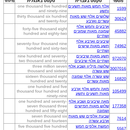
מספר
טקסט בעברית
טקסט באנגלית
מיוחד
אלף חמש מאות תשעים
one thousand five hundred
1599
ותשע
and ninety-nine
שלושים אלף שש מאות
thirty thousand six hundred
30624
עשרים וארבע
and twenty-four
ארבעים וחמש אלף
forty-five thousand eight
45882
שמונה מאות שמונים
hundred and eighty-two
ושתיים
שיבעים וארבע אלף
seventy-four thousand nine
74962
תשע מאות שישים
hundred and sixty-two
ושתיים
תשע מאות שיבעים
nine hundred and seventy-
972070
ושתיים אלף שיבעים
two thousand and seventy
שלושה מיליון ושבע אלף
three million seven
3007016
שש עשרה
thousand and sixteen
שש עשרה אלף שמונה
sixteen thousand eight
16820
מאות עשרים
hundred and twenty
one hundred and five
מאה וחמש אלף ארבע
thousand four hundred and
105499
מאות תשעים ותשע
ninety-nine
מאה שיבעים ושבע אלף
one hundred and seventy-
177358
שלוש מאות חמישים
seven thousand three
ושמונה
hundred and fifty-eight
שבעת אלפים שש מאות
seven thousand six
7614
ארבע עשרה
hundred and fourteen
חמשת אלפים חמש
five thousand five hundred
5567