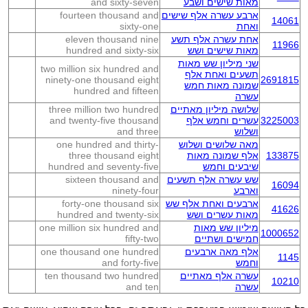
מאות שישים ושבע
and sixty-seven
ארבע עשרה אלף שישים
fourteen thousand and
14061
ואחת
sixty-one
אחת עשרה אלף תשע
eleven thousand nine
11966
מאות שישים ושש
hundred and sixty-six
שני מיליון שש מאות
two million six hundred and
תשעים ואחת אלף
ninety-one thousand eight
2691815
שמונה מאות חמש
hundred and fifteen
עשרה
שלושה מיליון מאתיים
three million two hundred
3225003
עשרים וחמש אלף
and twenty-five thousand
ושלוש
and three
מאה שלושים ושלוש
one hundred and thirty-
133875
אלף שמונה מאות
three thousand eight
שיבעים וחמש
hundred and seventy-five
שש עשרה אלף תשעים
sixteen thousand and
16094
וארבע
ninety-four
ארבעים ואחת אלף שש
forty-one thousand six
41626
מאות עשרים ושש
hundred and twenty-six
מיליון שש מאות
one million six hundred and
1000652
חמישים ושתיים
fifty-two
אלף מאה ארבעים
one thousand one hundred
1145
וחמש
and forty-five
עשרה אלף מאתיים
ten thousand two hundred
10210
עשרה
and ten