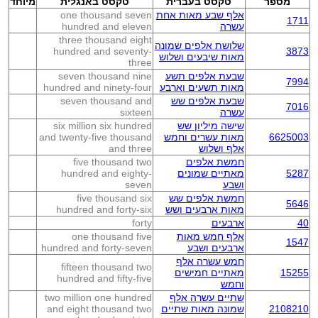
מספר
טקסט בעברית
טקסט באנגלית
מיוחד
אלף שבע מאות אחת
one thousand seven
1711
עשרה
hundred and eleven
three thousand eight
שלושת אלפים שמונה
hundred and seventy-
3873
מאות שיבעים ושלוש
three
שבעת אלפים תשע
seven thousand nine
7994
מאות תשעים וארבע
hundred and ninety-four
שבעת אלפים שש
seven thousand and
7016
עשרה
sixteen
שישה מיליון שש
six million six hundred
6625003
מאות עשרים וחמש
and twenty-five thousand
אלף ושלוש
and three
חמשת אלפים
five thousand two
5287
מאתיים שמונים
hundred and eighty-
ושבע
seven
חמשת אלפים שש
five thousand six
5646
מאות ארבעים ושש
hundred and forty-six
40
ארבעים
forty
אלף חמש מאות
one thousand five
1547
ארבעים ושבע
hundred and forty-seven
חמש עשרה אלף
fifteen thousand two
15255
מאתיים חמישים
hundred and fifty-five
וחמש
שתיים עשרה אלף
two million one hundred
2108210
שמונה מאות שתיים
and eight thousand two