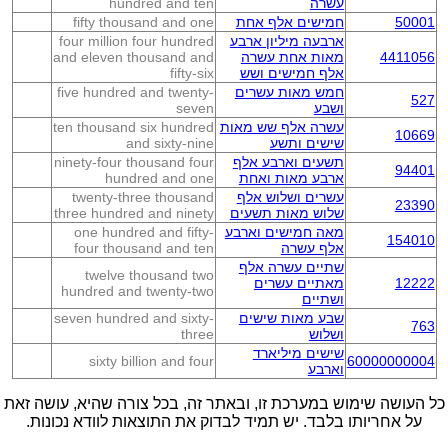
עשרה
hundred and ten
50001
חמישים אלף אחת
fifty thousand and one
ארבעה מיליון ארבע
four million four hundred
4411056
מאות אחת עשרה
and eleven thousand and
אלף חמישים ושש
fifty-six
חמש מאות עשרים
five hundred and twenty-
527
ושבע
seven
עשרה אלף שש מאות
ten thousand six hundred
10669
שישים ותשע
and sixty-nine
תשעים וארבע אלף
ninety-four thousand four
94401
ארבע מאות ואחת
hundred and one
עשרים ושלוש אלף
twenty-three thousand
23390
שלוש מאות תשעים
three hundred and ninety
מאה חמישים וארבע
one hundred and fifty-
154010
אלף עשרה
four thousand and ten
שתיים עשרה אלף
twelve thousand two
12222
מאתיים עשרים
hundred and twenty-two
ושתיים
שבע מאות שישים
seven hundred and sixty-
763
ושלוש
three
שישים מיליארד
sixty billion and four
60000000004
וארבע
כל העושה שימוש במערכת זו, ובאתר זה, בכל צורה שהיא, עושה זאת
על אחריותו בלבד. יש תמיד לבדוק את התוצאות לוודא נכונות.