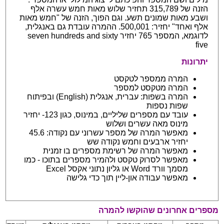
הזנה של 315,789 תחזיר שלוש מאות חמש עשרה אלף
ושבע מאות שמונים תשע. וגם הפוך, הזנה של "חמש מאות
אלף ואחד" יחזיר: 500,001. ההמרה עובדת גם באנגלית,
לדוגמא, המספר 765 יחזיר seven hundreds and sixty
five
יתרונות
המרה ממספר לטקסט
המרה מטקסט למספר
המרה בשפות: עברית, אנגלית (English) ובפיתוח
שפות נספות
עובד עם מספרים שליליים, במינוס, כגון 123- יחזיר
מינוס מאה עשרים ושלוש
מאפשר המרה של מספר עשרוני עם נקודה: 45.6
יחזיר ארבעים וחמש נקודה שש
מאפשר המרה של רשימת מספרים בו זמנית
מאפשר לסרוק טקסט ולהמיר מספרים בתוכו - כמו
מסמך וורד Word או גליון נתוני אקסל Excel
מאפשר עבודה און-ליין תוך כדי גלישה
מספרים אחרונים שהוקשו להמרה