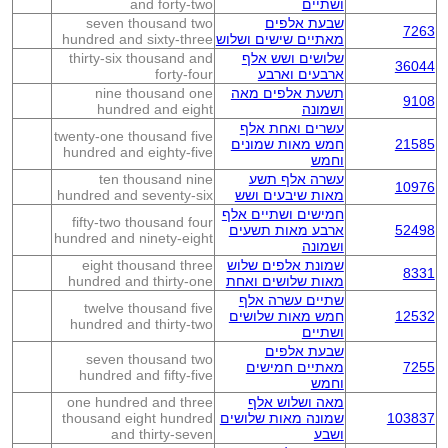
ושתיים
and forty-two
שבעת אלפים
seven thousand two
7263
מאתיים שישים ושלוש
hundred and sixty-three
שלושים ושש אלף
thirty-six thousand and
36044
ארבעים וארבע
forty-four
תשעת אלפים מאה
nine thousand one
9108
ושמונה
hundred and eight
עשרים ואחת אלף
twenty-one thousand five
21585
חמש מאות שמונים
hundred and eighty-five
וחמש
עשרה אלף תשע
ten thousand nine
10976
מאות שיבעים ושש
hundred and seventy-six
חמישים ושתיים אלף
fifty-two thousand four
52498
ארבע מאות תשעים
hundred and ninety-eight
ושמונה
שמונת אלפים שלוש
eight thousand three
8331
מאות שלושים ואחת
hundred and thirty-one
שתיים עשרה אלף
twelve thousand five
12532
חמש מאות שלושים
hundred and thirty-two
ושתיים
שבעת אלפים
seven thousand two
7255
מאתיים חמישים
hundred and fifty-five
וחמש
מאה ושלוש אלף
one hundred and three
103837
שמונה מאות שלושים
thousand eight hundred
ושבע
and thirty-seven