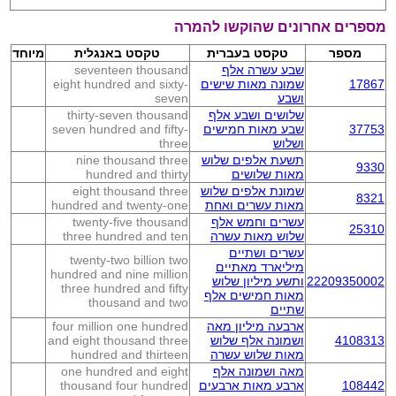
מספרים אחרונים שהוקשו להמרה
מספר
טקסט בעברית
טקסט באנגלית
מיוחד
שבע עשרה אלף
seventeen thousand
17867
שמונה מאות שישים
eight hundred and sixty-
ושבע
seven
שלושים ושבע אלף
thirty-seven thousand
37753
שבע מאות חמישים
seven hundred and fifty-
ושלוש
three
תשעת אלפים שלוש
nine thousand three
9330
מאות שלושים
hundred and thirty
שמונת אלפים שלוש
eight thousand three
8321
מאות עשרים ואחת
hundred and twenty-one
עשרים וחמש אלף
twenty-five thousand
25310
שלוש מאות עשרה
three hundred and ten
עשרים ושתיים
twenty-two billion two
מיליארד מאתיים
hundred and nine million
22209350002
ותשע מיליון שלוש
three hundred and fifty
מאות חמישים אלף
thousand and two
שתיים
ארבעה מיליון מאה
four million one hundred
4108313
ושמונה אלף שלוש
and eight thousand three
מאות שלוש עשרה
hundred and thirteen
מאה ושמונה אלף
one hundred and eight
108442
ארבע מאות ארבעים
thousand four hundred