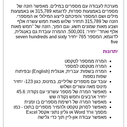
מערכת לעבודה עם מספרים במילים. מאפשר הזנה של
מספרים באמצעות ספרות, לדוגמא 315,789 או באמצעות
מילים ושם המספר והפיכתם לייצוג המילולי או המספרי.
הזנה של 315,789 תחזיר שלוש מאות חמש עשרה אלף
ושבע מאות שמונים תשע. וגם הפוך, הזנה של "חמש מאות
אלף ואחד" יחזיר: 500,001. ההמרה עובדת גם באנגלית,
לדוגמא, המספר 765 יחזיר seven hundreds and sixty
five
יתרונות
המרה ממספר לטקסט
המרה מטקסט למספר
המרה בשפות: עברית, אנגלית (English) ובפיתוח
שפות נספות
עובד עם מספרים שליליים, במינוס, כגון 123- יחזיר
מינוס מאה עשרים ושלוש
מאפשר המרה של מספר עשרוני עם נקודה: 45.6
יחזיר ארבעים וחמש נקודה שש
מאפשר המרה של רשימת מספרים בו זמנית
מאפשר לסרוק טקסט ולהמיר מספרים בתוכו - כמו
מסמך וורד Word או גליון נתוני אקסל Excel
מאפשר עבודה און-ליין תוך כדי גלישה