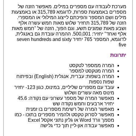
מערכת לעבודה עם מספרים במילים. מאפשר הזנה של
מספרים באמצעות ספרות, לדוגמא 315,789 או באמצעות
מילים ושם המספר והפיכתם לייצוג המילולי או המספרי.
הזנה של 315,789 תחזיר שלוש מאות חמש עשרה אלף
ושבע מאות שמונים תשע. וגם הפוך, הזנה של "חמש מאות
אלף ואחד" יחזיר: 500,001. ההמרה עובדת גם באנגלית,
לדוגמא, המספר 765 יחזיר seven hundreds and sixty
five
יתרונות
המרה ממספר לטקסט
המרה מטקסט למספר
המרה בשפות: עברית, אנגלית (English) ובפיתוח
שפות נספות
עובד עם מספרים שליליים, במינוס, כגון 123- יחזיר
מינוס מאה עשרים ושלוש
מאפשר המרה של מספר עשרוני עם נקודה: 45.6
יחזיר ארבעים וחמש נקודה שש
מאפשר המרה של רשימת מספרים בו זמנית
מאפשר לסרוק טקסט ולהמיר מספרים בתוכו - כמו
מסמך וורד Word או גליון נתוני אקסל Excel
מאפשר עבודה און-ליין תוך כדי גלישה