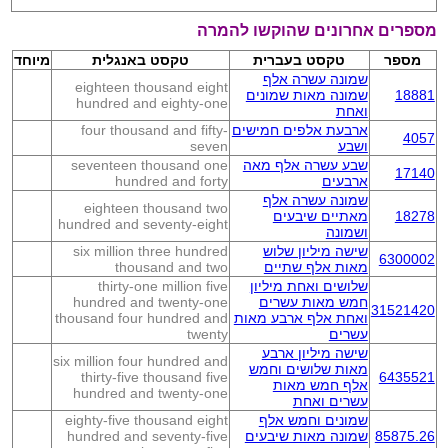
מספרים אחרונים שהוקשו להמרה
מספר
טקסט בעברית
טקסט באנגלית
מיוחד
שמונה עשרה אלף
eighteen thousand eight
18881
שמונה מאות שמונים
hundred and eighty-one
ואחת
ארבעת אלפים חמישים
four thousand and fifty-
4057
ושבע
seven
שבע עשרה אלף מאה
seventeen thousand one
17140
ארבעים
hundred and forty
שמונה עשרה אלף
eighteen thousand two
18278
מאתיים שיבעים
hundred and seventy-eight
ושמונה
שישה מיליון שלוש
six million three hundred
6300002
מאות אלף שתיים
thousand and two
שלושים ואחת מיליון
thirty-one million five
חמש מאות עשרים
hundred and twenty-one
31521420
ואחת אלף ארבע מאות
thousand four hundred and
עשרים
twenty
שישה מיליון ארבע
six million four hundred and
מאות שלושים וחמש
thirty-five thousand five
6435521
אלף חמש מאות
hundred and twenty-one
עשרים ואחת
שמונים וחמש אלף
eighty-five thousand eight
85875.26
שמונה מאות שיבעים
hundred and seventy-five