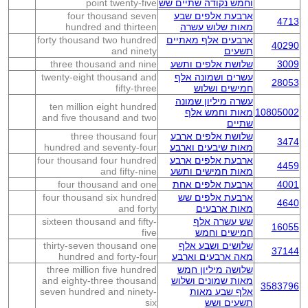
וחמש נקודה שתיים שש
point twenty-five
ארבעת אלפים שבע
four thousand seven
4713
מאות שלוש עשרה
hundred and thirteen
ארבעים אלף מאתיים
forty thousand two hundred
40290
תשעים
and ninety
3009
שלושת אלפים ותשע
three thousand and nine
עשרים ושמונה אלף
twenty-eight thousand and
28053
חמישים ושלוש
fifty-three
עשרה מיליון שמונה
ten million eight hundred
10805002
מאות וחמש אלף
and five thousand and two
שתיים
שלושת אלפים ארבע
three thousand four
3474
מאות שיבעים וארבע
hundred and seventy-four
ארבעת אלפים ארבע
four thousand four hundred
4459
מאות חמישים ותשע
and fifty-nine
4001
ארבעת אלפים אחת
four thousand and one
ארבעת אלפים שש
four thousand six hundred
4640
מאות ארבעים
and forty
שש עשרה אלף
sixteen thousand and fifty-
16055
חמישים וחמש
five
שלושים ושבע אלף
thirty-seven thousand one
37144
מאה ארבעים וארבע
hundred and forty-four
שלושה מיליון חמש
three million five hundred
מאות שמונים ושלוש
and eighty-three thousand
3583796
אלף שבע מאות
seven hundred and ninety-
תשעים ושש
six