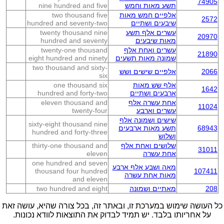
74905
תשע מאות וחמש
nine hundred and five
אלפיים חמש מאות
two thousand five
2572
שיבעים ושתיים
hundred and seventy-two
עשרים אלף תשע
twenty thousand nine
20970
מאות שיבעים
hundred and seventy
עשרים ואחת אלף
twenty-one thousand
21890
שמונה מאות תשעים
eight hundred and ninety
two thousand and sixty-
2066
אלפיים שישים ושש
six
אלף שש מאות
one thousand six
1642
ארבעים ושתיים
hundred and forty-two
אחת עשרה אלף
eleven thousand and
11024
עשרים וארבע
twenty-four
שישים ושמונה אלף
sixty-eight thousand nine
68943
תשע מאות ארבעים
hundred and forty-three
ושלוש
שלושים ואחת אלף
thirty-one thousand and
31011
אחת עשרה
eleven
one hundred and seven
מאה ושבע אלף ארבע
thousand four hundred
107411
מאות אחת עשרה
and eleven
208
מאתיים ושמונה
two hundred and eight
כל העושה שימוש במערכת זו, ובאתר זה, בכל צורה שהיא, עושה זאת
על אחריותו בלבד. יש תמיד לבדוק את התוצאות לוודא נכונות.