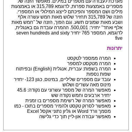
מערכת לעבודה עם מספרים במילים. מאפשר הזנה של
מספרים באמצעות ספרות, לדוגמא 315,789 או באמצעות
מילים ושם המספר והפיכתם לייצוג המילולי או המספרי.
הזנה של 315,789 תחזיר שלוש מאות חמש עשרה אלף
ושבע מאות שמונים תשע. וגם הפוך, הזנה של "חמש מאות
אלף ואחד" יחזיר: 500,001. ההמרה עובדת גם באנגלית,
לדוגמא, המספר 765 יחזיר seven hundreds and sixty
five
יתרונות
המרה ממספר לטקסט
המרה מטקסט למספר
המרה בשפות: עברית, אנגלית (English) ובפיתוח
שפות נספות
עובד עם מספרים שליליים, במינוס, כגון 123- יחזיר
מינוס מאה עשרים ושלוש
מאפשר המרה של מספר עשרוני עם נקודה: 45.6
יחזיר ארבעים וחמש נקודה שש
מאפשר המרה של רשימת מספרים בו זמנית
מאפשר לסרוק טקסט ולהמיר מספרים בתוכו - כמו
מסמך וורד Word או גליון נתוני אקסל Excel
מאפשר עבודה און-ליין תוך כדי גלישה