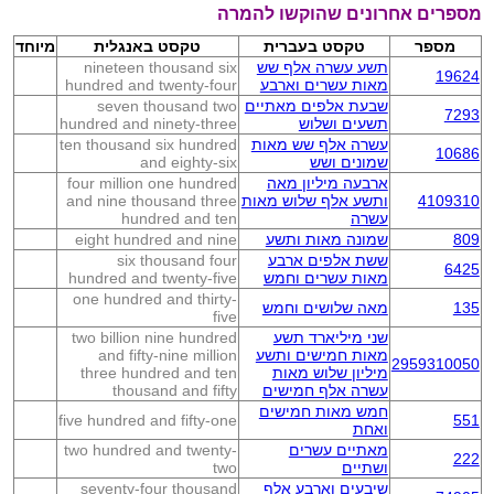
מספרים אחרונים שהוקשו להמרה
מספר
טקסט בעברית
טקסט באנגלית
מיוחד
תשע עשרה אלף שש
nineteen thousand six
19624
מאות עשרים וארבע
hundred and twenty-four
שבעת אלפים מאתיים
seven thousand two
7293
תשעים ושלוש
hundred and ninety-three
עשרה אלף שש מאות
ten thousand six hundred
10686
שמונים ושש
and eighty-six
ארבעה מיליון מאה
four million one hundred
4109310
ותשע אלף שלוש מאות
and nine thousand three
עשרה
hundred and ten
809
שמונה מאות ותשע
eight hundred and nine
ששת אלפים ארבע
six thousand four
6425
מאות עשרים וחמש
hundred and twenty-five
one hundred and thirty-
135
מאה שלושים וחמש
five
שני מיליארד תשע
two billion nine hundred
מאות חמישים ותשע
and fifty-nine million
2959310050
מיליון שלוש מאות
three hundred and ten
עשרה אלף חמישים
thousand and fifty
חמש מאות חמישים
five hundred and fifty-one
551
ואחת
מאתיים עשרים
two hundred and twenty-
222
ושתיים
two
שיבעים וארבע אלף
seventy-four thousand