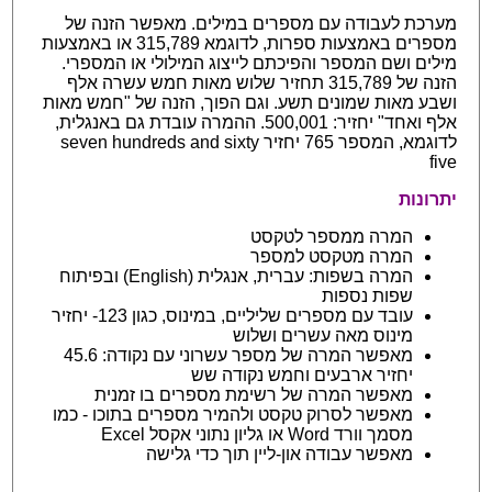
מערכת לעבודה עם מספרים במילים. מאפשר הזנה של
מספרים באמצעות ספרות, לדוגמא 315,789 או באמצעות
מילים ושם המספר והפיכתם לייצוג המילולי או המספרי.
הזנה של 315,789 תחזיר שלוש מאות חמש עשרה אלף
ושבע מאות שמונים תשע. וגם הפוך, הזנה של "חמש מאות
אלף ואחד" יחזיר: 500,001. ההמרה עובדת גם באנגלית,
לדוגמא, המספר 765 יחזיר seven hundreds and sixty
five
יתרונות
המרה ממספר לטקסט
המרה מטקסט למספר
המרה בשפות: עברית, אנגלית (English) ובפיתוח
שפות נספות
עובד עם מספרים שליליים, במינוס, כגון 123- יחזיר
מינוס מאה עשרים ושלוש
מאפשר המרה של מספר עשרוני עם נקודה: 45.6
יחזיר ארבעים וחמש נקודה שש
מאפשר המרה של רשימת מספרים בו זמנית
מאפשר לסרוק טקסט ולהמיר מספרים בתוכו - כמו
מסמך וורד Word או גליון נתוני אקסל Excel
מאפשר עבודה און-ליין תוך כדי גלישה