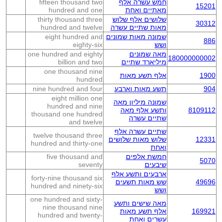
חמש עשרה אלף
fifteen thousand two
15201
מאתיים ואחת
hundred and one
שלושים אלף שלוש
thirty thousand three
30312
מאות שתיים עשרה
hundred and twelve
שמונה מאות שמונים
eight hundred and
886
ושש
eighty-six
מאה שמונים
one hundred and eighty
180000000002
מיליארד שתיים
billion and two
one thousand nine
1900
אלף תשע מאות
hundred
904
תשע מאות וארבע
nine hundred and four
eight million one
שמונה מיליון מאה
hundred and nine
8109112
ותשע אלף מאה
thousand one hundred
שתיים עשרה
and twelve
שתיים עשרה אלף
twelve thousand three
12331
שלוש מאות שלושים
hundred and thirty-one
ואחת
חמשת אלפים
five thousand and
5070
שיבעים
seventy
ארבעים ותשע אלף
forty-nine thousand six
49696
שש מאות תשעים
hundred and ninety-six
ושש
one hundred and sixty-
מאה שישים ותשע
nine thousand nine
169921
אלף תשע מאות
hundred and twenty-
עשרים ואחת