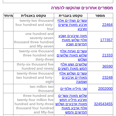
מספרים אחרונים שהוקשו להמרה
מספר
טקסט בעברית
טקסט באנגלית
מיוחד
עשרים ושתיים אלף
twenty-two thousand
22464
ארבע מאות שישים
four hundred and sixty-
וארבע
four
one hundred and
מאה שיבעים ושבע
seventy-seven
177357
אלף שלוש מאות
thousand three hundred
חמישים ושבע
and fifty-seven
עשרים ואחת אלף
twenty-one thousand
21333
שלוש מאות שלושים
three hundred and
ושלוש
thirty-three
שלושים ושש אלף
thirty-six thousand five
36590
חמש מאות תשעים
hundred and ninety
עשרים ושלוש אלף
twenty-three thousand
23248
מאתיים ארבעים
two hundred and forty-
ושמונה
eight
two million two
2002000
שני מיליון אלפיים
thousand
שלוש מאות עשרים
three hundred and
וארבע מיליון חמש
twenty-four million five
324543455
מאות ארבעים ושלוש
hundred and forty-three
אלף ארבע מאות
thousand four hundred
חמישים וחמש
and fifty-five