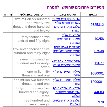
מספרים אחרונים שהוקשו להמרה
מספר
טקסט בעברית
טקסט באנגלית
מיוחד
שני מיליון שש מאות
two million six hundred
עשרים וחמש אלף
and twenty-five
2625312
שלוש מאות שתיים
thousand three hundred
עשרה
and twelve
ארבעים אלף
forty thousand two
40258
מאתיים חמישים
hundred and fifty-eight
ושמונה
חמישים ושבע אלף
fifty-seven thousand five
57538
חמש מאות שלושים
hundred and thirty-eight
ושמונה
eleven thousand six
אחת עשרה אלף שש
hundred and seventy-
11677
מאות שיבעים ושבע
seven
מיליון חמישים אלף
one million fifty
1050001
אחת
thousand and one
מיליון מאתיים אלף
one million two hundred
1200001
אחת
thousand and one
ארבעים וארבע אלף
forty-four thousand six
44683
שש מאות שמונים
hundred and eighty-
ושלוש
three
שלוש מאות שיבעים
three hundred and
378
ושמונה
seventy-eight