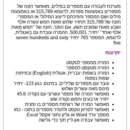
מערכת לעבודה עם מספרים במילים. מאפשר הזנה של
מספרים באמצעות ספרות, לדוגמא 315,789 או באמצעות
מילים ושם המספר והפיכתם לייצוג המילולי או המספרי.
הזנה של 315,789 תחזיר שלוש מאות חמש עשרה אלף
ושבע מאות שמונים תשע. וגם הפוך, הזנה של "חמש מאות
אלף ואחד" יחזיר: 500,001. ההמרה עובדת גם באנגלית,
לדוגמא, המספר 765 יחזיר seven hundreds and sixty
five
יתרונות
המרה ממספר לטקסט
המרה מטקסט למספר
המרה בשפות: עברית, אנגלית (English) ובפיתוח
שפות נספות
עובד עם מספרים שליליים, במינוס, כגון 123- יחזיר
מינוס מאה עשרים ושלוש
מאפשר המרה של מספר עשרוני עם נקודה: 45.6
יחזיר ארבעים וחמש נקודה שש
מאפשר המרה של רשימת מספרים בו זמנית
מאפשר לסרוק טקסט ולהמיר מספרים בתוכו - כמו
מסמך וורד Word או גליון נתוני אקסל Excel
מאפשר עבודה און-ליין תוך כדי גלישה