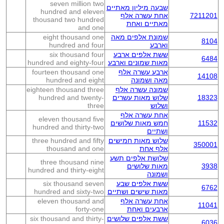
seven million two
שבעה מיליון מאתיים
hundred and eleven
7211201
אחת עשרה אלף
thousand two hundred
מאתיים ואחת
and one
שמונת אלפים מאה
eight thousand one
8104
וארבע
hundred and four
ששת אלפים ארבע
six thousand four
6484
מאות שמונים וארבע
hundred and eighty-four
ארבע עשרה אלף
fourteen thousand one
14108
מאה ושמונה
hundred and eight
שמונה עשרה אלף
eighteen thousand three
18323
שלוש מאות עשרים
hundred and twenty-
ושלוש
three
אחת עשרה אלף
eleven thousand five
11532
חמש מאות שלושים
hundred and thirty-two
ושתיים
שלוש מאות חמישים
three hundred and fifty
350001
אלף אחת
thousand and one
שלושת אלפים תשע
three thousand nine
3938
מאות שלושים
hundred and thirty-eight
ושמונה
ששת אלפים שבע
six thousand seven
6762
מאות שישים ושתיים
hundred and sixty-two
אחת עשרה אלף
eleven thousand and
11041
ארבעים ואחת
forty-one
ששת אלפים שלושים
six thousand and thirty-
6036