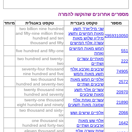
מספרים אחרונים שהוקשו להמרה
מספר
טקסט בעברית
טקסט באנגלית
מיוחד
שני מיליארד תשע
two billion nine hundred
מאות חמישים ותשע
and fifty-nine million three
2959310050
מיליון שלוש מאות
hundred and ten
עשרה אלף חמישים
thousand and fifty
חמש מאות חמישים
five hundred and fifty-one
551
ואחת
מאתיים עשרים
two hundred and twenty-
222
ושתיים
two
שיבעים וארבע אלף
seventy-four thousand
74905
תשע מאות וחמש
nine hundred and five
אלפיים חמש מאות
two thousand five
2572
שיבעים ושתיים
hundred and seventy-two
עשרים אלף תשע
twenty thousand nine
20970
מאות שיבעים
hundred and seventy
עשרים ואחת אלף
twenty-one thousand
21890
שמונה מאות תשעים
eight hundred and ninety
two thousand and sixty-
2066
אלפיים שישים ושש
six
אלף שש מאות
one thousand six
1642
ארבעים ושתיים
hundred and forty-two
אחת עשרה אלף
eleven thousand and