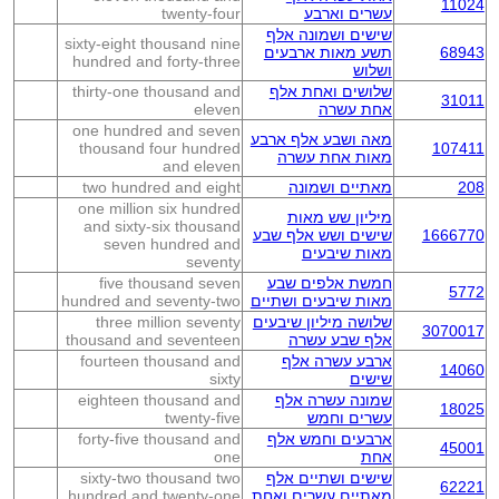
11024
עשרים וארבע
twenty-four
שישים ושמונה אלף
sixty-eight thousand nine
68943
תשע מאות ארבעים
hundred and forty-three
ושלוש
שלושים ואחת אלף
thirty-one thousand and
31011
אחת עשרה
eleven
one hundred and seven
מאה ושבע אלף ארבע
thousand four hundred
107411
מאות אחת עשרה
and eleven
208
מאתיים ושמונה
two hundred and eight
one million six hundred
מיליון שש מאות
and sixty-six thousand
1666770
שישים ושש אלף שבע
seven hundred and
מאות שיבעים
seventy
חמשת אלפים שבע
five thousand seven
5772
מאות שיבעים ושתיים
hundred and seventy-two
שלושה מיליון שיבעים
three million seventy
3070017
אלף שבע עשרה
thousand and seventeen
ארבע עשרה אלף
fourteen thousand and
14060
שישים
sixty
שמונה עשרה אלף
eighteen thousand and
18025
עשרים וחמש
twenty-five
ארבעים וחמש אלף
forty-five thousand and
45001
אחת
one
שישים ושתיים אלף
sixty-two thousand two
62221
מאתיים עשרים ואחת
hundred and twenty-one