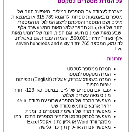
על המרת מספרים לטקסט
מערכת לעבודה עם מספרים במילים. מאפשר הזנה של
מספרים באמצעות ספרות, לדוגמא 315,789 או באמצעות
מילים ושם המספר והפיכתם לייצוג המילולי או המספרי.
הזנה של 315,789 תחזיר שלוש מאות חמש עשרה אלף
ושבע מאות שמונים תשע. וגם הפוך, הזנה של "חמש מאות
אלף ואחד" יחזיר: 500,001. ההמרה עובדת גם באנגלית,
לדוגמא, המספר 765 יחזיר seven hundreds and sixty
five
יתרונות
המרה ממספר לטקסט
המרה מטקסט למספר
המרה בשפות: עברית, אנגלית (English) ובפיתוח
שפות נספות
עובד עם מספרים שליליים, במינוס, כגון 123- יחזיר
מינוס מאה עשרים ושלוש
מאפשר המרה של מספר עשרוני עם נקודה: 45.6
יחזיר ארבעים וחמש נקודה שש
מאפשר המרה של רשימת מספרים בו זמנית
מאפשר לסרוק טקסט ולהמיר מספרים בתוכו - כמו
מסמך וורד Word או גליון נתוני אקסל Excel
מאפשר עבודה און-ליין תוך כדי גלישה