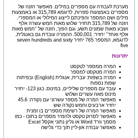
מערכת לעבודה עם מספרים במילים. מאפשר הזנה של
מספרים באמצעות ספרות, לדוגמא 315,789 או באמצעות
מילים ושם המספר והפיכתם לייצוג המילולי או המספרי.
הזנה של 315,789 תחזיר שלוש מאות חמש עשרה אלף
ושבע מאות שמונים תשע. וגם הפוך, הזנה של "חמש מאות
אלף ואחד" יחזיר: 500,001. ההמרה עובדת גם באנגלית,
לדוגמא, המספר 765 יחזיר seven hundreds and sixty
five
יתרונות
המרה ממספר לטקסט
המרה מטקסט למספר
המרה בשפות: עברית, אנגלית (English) ובפיתוח
שפות נספות
עובד עם מספרים שליליים, במינוס, כגון 123- יחזיר
מינוס מאה עשרים ושלוש
מאפשר המרה של מספר עשרוני עם נקודה: 45.6
יחזיר ארבעים וחמש נקודה שש
מאפשר המרה של רשימת מספרים בו זמנית
מאפשר לסרוק טקסט ולהמיר מספרים בתוכו - כמו
מסמך וורד Word או גליון נתוני אקסל Excel
מאפשר עבודה און-ליין תוך כדי גלישה