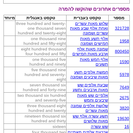
מספרים אחרונים שהוקשו להמרה
מספר
טקסט בעברית
טקסט באנגלית
מיוחד
שלוש מאות עשרים
three hundred and twenty-
321728
ואחת אלף שבע מאות
one thousand seven
עשרים ושמונה
hundred and twenty-eight
אלף תשע מאות
one thousand nine
1958
חמישים ושמונה
hundred and fifty-eight
שמונה מאות אלף
eight hundred thousand
800450
ארבע מאות חמישים
four hundred and fifty
אלף חמש מאות
one thousand five
1590
תשעים
hundred and ninety
five thousand nine
חמשת אלפים תשע
hundred and seventy-
5978
מאות שיבעים ושמונה
eight
שבעת אלפים שש
seven thousand six
7649
מאות ארבעים ותשע
hundred and forty-nine
אלפיים שש מאות
two thousand six hundred
2675
שיבעים וחמש
and seventy-five
שלושת אלפים שמונה
three thousand eight
3820
מאות עשרים
hundred and twenty
תשע עשרה אלף שש
nineteen thousand six
19630
מאות שלושים
hundred and thirty
16
שש עשרה
sixteen
ארבעת אלפים מאתיים
four thousand two