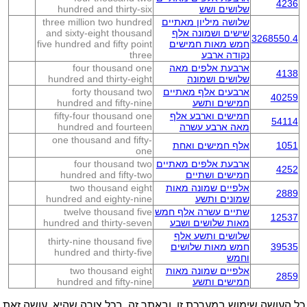
4236
שלושים ושש
hundred and thirty-six
שלושה מיליון מאתיים
three million two hundred
שישים ושמונה אלף
and sixty-eight thousand
3268550.4
חמש מאות חמישים
five hundred and fifty point
נקודה ארבע
three
ארבעת אלפים מאה
four thousand one
4138
שלושים ושמונה
hundred and thirty-eight
ארבעים אלף מאתיים
forty thousand two
40259
חמישים ותשע
hundred and fifty-nine
חמישים וארבע אלף
fifty-four thousand one
54114
מאה ארבע עשרה
hundred and fourteen
one thousand and fifty-
1051
אלף חמישים ואחת
one
ארבעת אלפים מאתיים
four thousand two
4252
חמישים ושתיים
hundred and fifty-two
אלפיים שמונה מאות
two thousand eight
2889
שמונים ותשע
hundred and eighty-nine
שתיים עשרה אלף חמש
twelve thousand five
12537
מאות שלושים ושבע
hundred and thirty-seven
שלושים ותשע אלף
thirty-nine thousand five
39535
חמש מאות שלושים
hundred and thirty-five
וחמש
אלפיים שמונה מאות
two thousand eight
2859
חמישים ותשע
hundred and fifty-nine
כל העושה שימוש במערכת זו, ובאתר זה, בכל צורה שהיא, עושה זאת