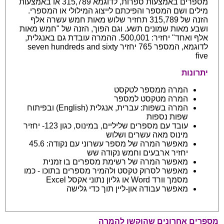
מספרים באמצעות ספרות, לדוגמא 315,789 או באמצעות
מילים ושם המספר והפיכתם לייצוג המילולי או המספרי.
הזנה של 315,789 תחזיר שלוש מאות חמש עשרה אלף
ושבע מאות שמונים תשע. וגם הפוך, הזנה של "חמש מאות
אלף ואחד" יחזיר: 500,001. ההמרה עובדת גם באנגלית,
לדוגמא, המספר 765 יחזיר seven hundreds and sixty
five
יתרונות
המרה ממספר לטקסט
המרה מטקסט למספר
המרה בשפות: עברית, אנגלית (English) ובפיתוח
שפות נספות
עובד עם מספרים שליליים, במינוס, כגון 123- יחזיר
מינוס מאה עשרים ושלוש
מאפשר המרה של מספר עשרוני עם נקודה: 45.6
יחזיר ארבעים וחמש נקודה שש
מאפשר המרה של רשימת מספרים בו זמנית
מאפשר לסרוק טקסט ולהמיר מספרים בתוכו - כמו
מסמך וורד Word או גליון נתוני אקסל Excel
מאפשר עבודה און-ליין תוך כדי גלישה
מספרים אחרונים שהוקשו להמרה