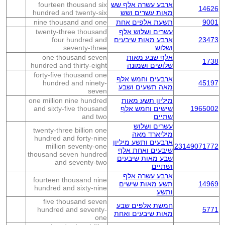
ארבע עשרה אלף שש
fourteen thousand six
14626
מאות עשרים ושש
hundred and twenty-six
9001
תשעת אלפים אחת
nine thousand and one
עשרים ושלוש אלף
twenty-three thousand
23473
ארבע מאות שיבעים
four hundred and
ושלוש
seventy-three
אלף שבע מאות
one thousand seven
1738
שלושים ושמונה
hundred and thirty-eight
forty-five thousand one
ארבעים וחמש אלף
hundred and ninety-
45197
מאה תשעים ושבע
seven
מיליון תשע מאות
one million nine hundred
1965002
שישים וחמש אלף
and sixty-five thousand
שתיים
and two
עשרים ושלוש
twenty-three billion one
מיליארד מאה
hundred and forty-nine
ארבעים ותשע מיליון
million seventy-one
23149071772
שיבעים ואחת אלף
thousand seven hundred
שבע מאות שיבעים
and seventy-two
ושתיים
ארבע עשרה אלף
fourteen thousand nine
14969
תשע מאות שישים
hundred and sixty-nine
ותשע
five thousand seven
חמשת אלפים שבע
hundred and seventy-
5771
מאות שיבעים ואחת
one