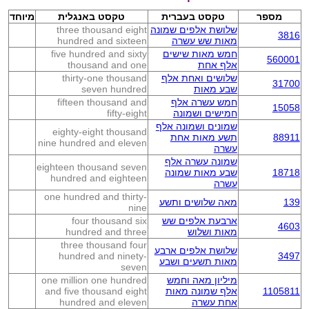
מספר
טקסט בעברית
טקסט באנגלית
מיוחד
שלושת אלפים שמונה
three thousand eight
3816
מאות שש עשרה
hundred and sixteen
חמש מאות שישים
five hundred and sixty
560001
אלף אחת
thousand and one
שלושים ואחת אלף
thirty-one thousand
31700
שבע מאות
seven hundred
חמש עשרה אלף
fifteen thousand and
15058
חמישים ושמונה
fifty-eight
שמונים ושמונה אלף
eighty-eight thousand
88911
תשע מאות אחת
nine hundred and eleven
עשרה
שמונה עשרה אלף
eighteen thousand seven
18718
שבע מאות שמונה
hundred and eighteen
עשרה
one hundred and thirty-
139
מאה שלושים ותשע
nine
ארבעת אלפים שש
four thousand six
4603
מאות ושלוש
hundred and three
three thousand four
שלושת אלפים ארבע
hundred and ninety-
3497
מאות תשעים ושבע
seven
מיליון מאה וחמש
one million one hundred
1105811
אלף שמונה מאות
and five thousand eight
אחת עשרה
hundred and eleven