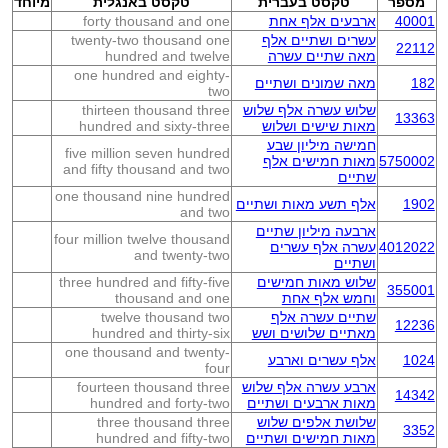
מספר
טקסט בעברית
טקסט באנגלית
מיוחד
40001
ארבעים אלף אחת
forty thousand and one
עשרים ושתיים אלף
twenty-two thousand one
22112
מאה שתיים עשרה
hundred and twelve
one hundred and eighty-
182
מאה שמונים ושתיים
two
שלוש עשרה אלף שלוש
thirteen thousand three
13363
מאות שישים ושלוש
hundred and sixty-three
חמישה מיליון שבע
five million seven hundred
5750002
מאות חמישים אלף
and fifty thousand and two
שתיים
one thousand nine hundred
1902
אלף תשע מאות ושתיים
and two
ארבעה מיליון שתיים
four million twelve thousand
4012022
עשרה אלף עשרים
and twenty-two
ושתיים
שלוש מאות חמישים
three hundred and fifty-five
355001
וחמש אלף אחת
thousand and one
שתיים עשרה אלף
twelve thousand two
12236
מאתיים שלושים ושש
hundred and thirty-six
one thousand and twenty-
1024
אלף עשרים וארבע
four
ארבע עשרה אלף שלוש
fourteen thousand three
14342
מאות ארבעים ושתיים
hundred and forty-two
שלושת אלפים שלוש
three thousand three
3352
מאות חמישים ושתיים
hundred and fifty-two