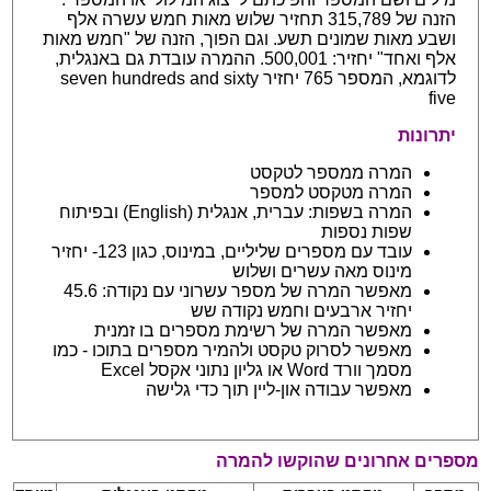
הזנה של 315,789 תחזיר שלוש מאות חמש עשרה אלף
ושבע מאות שמונים תשע. וגם הפוך, הזנה של "חמש מאות
אלף ואחד" יחזיר: 500,001. ההמרה עובדת גם באנגלית,
לדוגמא, המספר 765 יחזיר seven hundreds and sixty
five
יתרונות
המרה ממספר לטקסט
המרה מטקסט למספר
המרה בשפות: עברית, אנגלית (English) ובפיתוח
שפות נספות
עובד עם מספרים שליליים, במינוס, כגון 123- יחזיר
מינוס מאה עשרים ושלוש
מאפשר המרה של מספר עשרוני עם נקודה: 45.6
יחזיר ארבעים וחמש נקודה שש
מאפשר המרה של רשימת מספרים בו זמנית
מאפשר לסרוק טקסט ולהמיר מספרים בתוכו - כמו
מסמך וורד Word או גליון נתוני אקסל Excel
מאפשר עבודה און-ליין תוך כדי גלישה
מספרים אחרונים שהוקשו להמרה