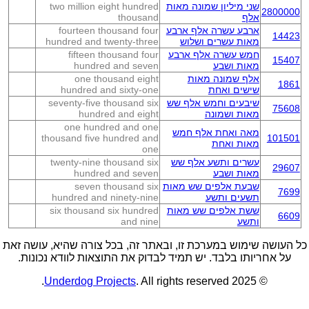
שני מיליון שמונה מאות
two million eight hundred
2800000
אלף
thousand
ארבע עשרה אלף ארבע
fourteen thousand four
14423
מאות עשרים ושלוש
hundred and twenty-three
חמש עשרה אלף ארבע
fifteen thousand four
15407
מאות ושבע
hundred and seven
אלף שמונה מאות
one thousand eight
1861
שישים ואחת
hundred and sixty-one
שיבעים וחמש אלף שש
seventy-five thousand six
75608
מאות ושמונה
hundred and eight
one hundred and one
מאה ואחת אלף חמש
thousand five hundred and
101501
מאות ואחת
one
עשרים ותשע אלף שש
twenty-nine thousand six
29607
מאות ושבע
hundred and seven
שבעת אלפים שש מאות
seven thousand six
7699
תשעים ותשע
hundred and ninety-nine
ששת אלפים שש מאות
six thousand six hundred
6609
ותשע
and nine
כל העושה שימוש במערכת זו, ובאתר זה, בכל צורה שהיא, עושה זאת
על אחריותו בלבד. יש תמיד לבדוק את התוצאות לוודא נכונות.
Underdog Projects
. All rights reserved.
© 2025