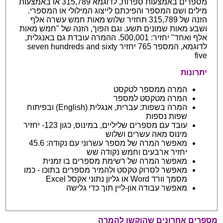
מספרים באמצעות ספרות, לדוגמא 315,789 או באמצעות
מילים ושם המספר והפיכתם לייצוג המילולי או המספרי.
הזנה של 315,789 תחזיר שלוש מאות חמש עשרה אלף
ושבע מאות שמונים תשע. וגם הפוך, הזנה של "חמש מאות
אלף ואחד" יחזיר: 500,001. ההמרה עובדת גם באנגלית,
לדוגמא, המספר 765 יחזיר seven hundreds and sixty
five
יתרונות
המרה ממספר לטקסט
המרה מטקסט למספר
המרה בשפות: עברית, אנגלית (English) ובפיתוח
שפות נספות
עובד עם מספרים שליליים, במינוס, כגון 123- יחזיר
מינוס מאה עשרים ושלוש
מאפשר המרה של מספר עשרוני עם נקודה: 45.6
יחזיר ארבעים וחמש נקודה שש
מאפשר המרה של רשימת מספרים בו זמנית
מאפשר לסרוק טקסט ולהמיר מספרים בתוכו - כמו
מסמך וורד Word או גליון נתוני אקסל Excel
מאפשר עבודה און-ליין תוך כדי גלישה
מספרים אחרונים שהוקשו להמרה