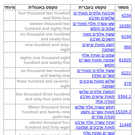
מספר
טקסט בעברית
טקסט באנגלית
מיוחד
ארבעת אלפים מאתיים
four thousand two hundred
4234
שלושים וארבע
and thirty-four
שש עשרה אלף מאתיים
sixteen thousand two
16285
שמונים וחמש
hundred and eighty-five
ששת אלפים מאה
six thousand one hundred
6194
תשעים וארבע
and ninety-four
תשע מאות שישים
nine hundred and sixty-
968
ושמונה
eight
שמונים ואחת אלף
eighty-one thousand eight
81825
שמונה מאות עשרים
hundred and twenty-five
וחמש
ששת אלפים מאתיים
six thousand two hundred
6221
עשרים ואחת
and twenty-one
שלוש מאות שיבעים
three hundred and seventy-
378
ושמונה
eight
חמשת אלפים שלוש
five thousand three hundred
5364.1
מאות שישים וארבע
and sixty-four point one
נקודה אחד
חמש עשרה אלף שלוש
fifteen thousand three
15329.2
מאות עשרים ותשע
hundred and twenty-nine
נקודה שתיים
point two
אחת עשרה אלף ארבע
eleven thousand four
11448
מאות ארבעים ושמונה
hundred and forty-eight
עשרים ואחת אלף