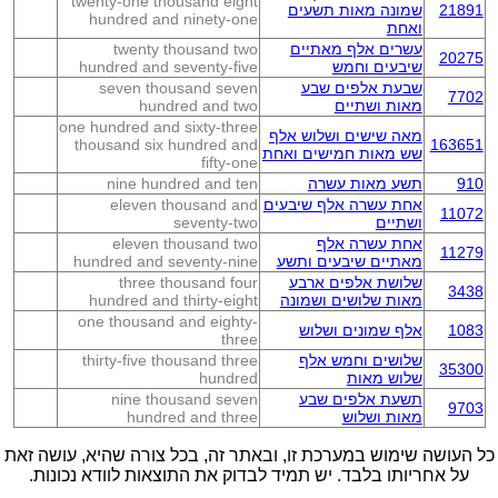
twenty-one thousand eight
21891
שמונה מאות תשעים
hundred and ninety-one
ואחת
עשרים אלף מאתיים
twenty thousand two
20275
שיבעים וחמש
hundred and seventy-five
שבעת אלפים שבע
seven thousand seven
7702
מאות ושתיים
hundred and two
one hundred and sixty-three
מאה שישים ושלוש אלף
thousand six hundred and
163651
שש מאות חמישים ואחת
fifty-one
910
תשע מאות עשרה
nine hundred and ten
אחת עשרה אלף שיבעים
eleven thousand and
11072
ושתיים
seventy-two
אחת עשרה אלף
eleven thousand two
11279
מאתיים שיבעים ותשע
hundred and seventy-nine
שלושת אלפים ארבע
three thousand four
3438
מאות שלושים ושמונה
hundred and thirty-eight
one thousand and eighty-
1083
אלף שמונים ושלוש
three
שלושים וחמש אלף
thirty-five thousand three
35300
שלוש מאות
hundred
תשעת אלפים שבע
nine thousand seven
9703
מאות ושלוש
hundred and three
כל העושה שימוש במערכת זו, ובאתר זה, בכל צורה שהיא, עושה זאת
על אחריותו בלבד. יש תמיד לבדוק את התוצאות לוודא נכונות.