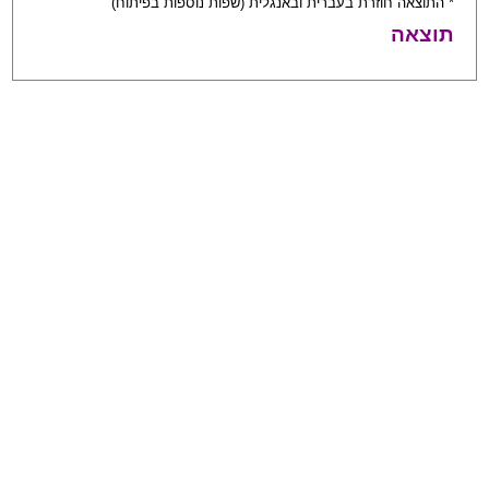
* התוצאה חוזרת בעברית ובאנגלית (שפות נוספות בפיתוח)
תוצאה