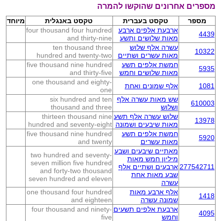
מספרים אחרונים שהוקשו להמרה
מספר
טקסט בעברית
טקסט באנגלית
מיוחד
ארבעת אלפים ארבע
four thousand four hundred
4439
מאות שלושים ותשע
and thirty-nine
עשרה אלף שלוש
ten thousand three
10322
מאות עשרים ושתיים
hundred and twenty-two
חמשת אלפים תשע
five thousand nine hundred
5935
מאות שלושים וחמש
and thirty-five
one thousand and eighty-
1081
אלף שמונים ואחת
one
שש מאות עשרה אלף
six hundred and ten
610003
ושלוש
thousand and three
שלוש עשרה אלף תשע
thirteen thousand nine
13978
מאות שיבעים ושמונה
hundred and seventy-eight
חמשת אלפים תשע
five thousand nine hundred
5920
מאות עשרים
and twenty
מאתיים שיבעים ושבע
two hundred and seventy-
מיליון חמש מאות
seven million five hundred
277542711
ארבעים ושתיים אלף
and forty-two thousand
שבע מאות אחת
seven hundred and eleven
עשרה
אלף ארבע מאות
one thousand four hundred
1418
שמונה עשרה
and eighteen
ארבעת אלפים תשעים
four thousand and ninety-
4095
וחמש
five