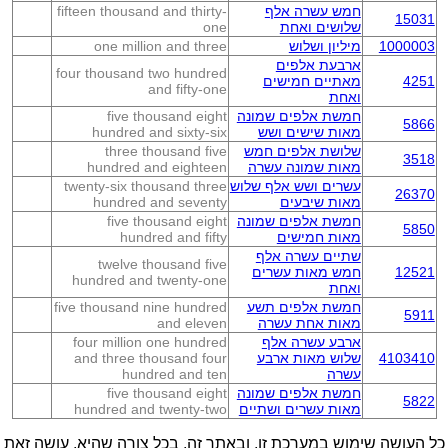
חמש עשרה אלף
fifteen thousand and thirty-
15031
שלושים ואחת
one
1000003
מיליון ושלוש
one million and three
ארבעת אלפים
four thousand two hundred
4251
מאתיים חמישים
and fifty-one
ואחת
חמשת אלפים שמונה
five thousand eight
5866
מאות שישים ושש
hundred and sixty-six
שלושת אלפים חמש
three thousand five
3518
מאות שמונה עשרה
hundred and eighteen
עשרים ושש אלף שלוש
twenty-six thousand three
26370
מאות שיבעים
hundred and seventy
חמשת אלפים שמונה
five thousand eight
5850
מאות חמישים
hundred and fifty
שתיים עשרה אלף
twelve thousand five
12521
חמש מאות עשרים
hundred and twenty-one
ואחת
חמשת אלפים תשע
five thousand nine hundred
5911
מאות אחת עשרה
and eleven
ארבע עשרה אלף
four million one hundred
4103410
שלוש מאות ארבע
and three thousand four
עשרה
hundred and ten
חמשת אלפים שמונה
five thousand eight
5822
מאות עשרים ושתיים
hundred and twenty-two
כל העושה שימוש במערכת זו, ובאתר זה, בכל צורה שהיא, עושה זאת