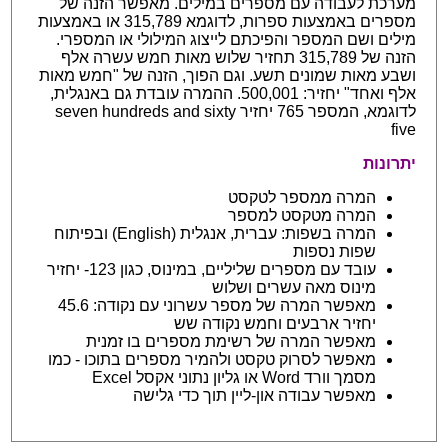
מערכת לעבודה עם מספרים במילים. מאפשר הזנה של
מספרים באמצעות ספרות, לדוגמא 315,789 או באמצעות
מילים ושם המספר והפיכתם לייצוג המילולי או המספרי.
הזנה של 315,789 תחזיר שלוש מאות חמש עשרה אלף
ושבע מאות שמונים תשע. וגם הפוך, הזנה של "חמש מאות
אלף ואחד" יחזיר: 500,001. ההמרה עובדת גם באנגלית,
לדוגמא, המספר 765 יחזיר seven hundreds and sixty
five
יתרונות
המרה ממספר לטקסט
המרה מטקסט למספר
המרה בשפות: עברית, אנגלית (English) ובפיתוח
שפות נספות
עובד עם מספרים שליליים, במינוס, כגון 123- יחזיר
מינוס מאה עשרים ושלוש
מאפשר המרה של מספר עשרוני עם נקודה: 45.6
יחזיר ארבעים וחמש נקודה שש
מאפשר המרה של רשימת מספרים בו זמנית
מאפשר לסרוק טקסט ולהמיר מספרים בתוכו - כמו
מסמך וורד Word או גליון נתוני אקסל Excel
מאפשר עבודה און-ליין תוך כדי גלישה