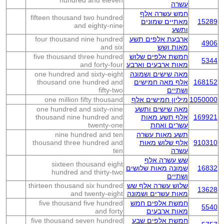
hundred and eleven
עשרה
חמש עשרה אלף
fifteen thousand two hundred
15289
מאתיים שמונים
and eighty-nine
ותשע
ארבעת אלפים תשע
four thousand nine hundred
4906
מאות ושש
and six
חמשת אלפים שלוש
five thousand three hundred
5344
מאות ארבעים וארבע
and forty-four
מאה שישים ושמונה
one hundred and sixty-eight
168152
אלף מאה חמישים
thousand one hundred and
ושתיים
fifty-two
1050000
מיליון חמישים אלף
one million fifty thousand
מאה שישים ותשע
one hundred and sixty-nine
169921
אלף תשע מאות
thousand nine hundred and
עשרים ואחת
twenty-one
תשע מאות עשרה
nine hundred and ten
910310
אלף שלוש מאות
thousand three hundred and
עשרה
ten
שש עשרה אלף
sixteen thousand eight
16832
שמונה מאות שלושים
hundred and thirty-two
ושתיים
שלוש עשרה אלף שש
thirteen thousand six hundred
13628
מאות עשרים ושמונה
and twenty-eight
חמשת אלפים חמש
five thousand five hundred
5540
מאות ארבעים
and forty
חמשת אלפים שבע
five thousand seven hundred