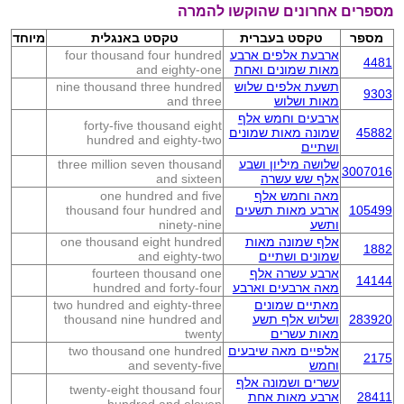
מספרים אחרונים שהוקשו להמרה
מספר
טקסט בעברית
טקסט באנגלית
מיוחד
ארבעת אלפים ארבע
four thousand four hundred
4481
מאות שמונים ואחת
and eighty-one
תשעת אלפים שלוש
nine thousand three hundred
9303
מאות ושלוש
and three
ארבעים וחמש אלף
forty-five thousand eight
45882
שמונה מאות שמונים
hundred and eighty-two
ושתיים
שלושה מיליון ושבע
three million seven thousand
3007016
אלף שש עשרה
and sixteen
מאה וחמש אלף
one hundred and five
105499
ארבע מאות תשעים
thousand four hundred and
ותשע
ninety-nine
אלף שמונה מאות
one thousand eight hundred
1882
שמונים ושתיים
and eighty-two
ארבע עשרה אלף
fourteen thousand one
14144
מאה ארבעים וארבע
hundred and forty-four
מאתיים שמונים
two hundred and eighty-three
283920
ושלוש אלף תשע
thousand nine hundred and
מאות עשרים
twenty
אלפיים מאה שיבעים
two thousand one hundred
2175
וחמש
and seventy-five
עשרים ושמונה אלף
twenty-eight thousand four
28411
ארבע מאות אחת