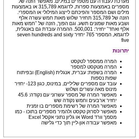
מערכת לעבודה עם מספרים במילים. מאפשר הזנה של
מספרים באמצעות ספרות, לדוגמא 315,789 או באמצעות
מילים ושם המספר והפיכתם לייצוג המילולי או המספרי.
הזנה של 315,789 תחזיר שלוש מאות חמש עשרה אלף
ושבע מאות שמונים תשע. וגם הפוך, הזנה של "חמש מאות
אלף ואחד" יחזיר: 500,001. ההמרה עובדת גם באנגלית,
לדוגמא, המספר 765 יחזיר seven hundreds and sixty
five
יתרונות
המרה ממספר לטקסט
המרה מטקסט למספר
המרה בשפות: עברית, אנגלית (English) ובפיתוח
שפות נספות
עובד עם מספרים שליליים, במינוס, כגון 123- יחזיר
מינוס מאה עשרים ושלוש
מאפשר המרה של מספר עשרוני עם נקודה: 45.6
יחזיר ארבעים וחמש נקודה שש
מאפשר המרה של רשימת מספרים בו זמנית
מאפשר לסרוק טקסט ולהמיר מספרים בתוכו - כמו
מסמך וורד Word או גליון נתוני אקסל Excel
מאפשר עבודה און-ליין תוך כדי גלישה