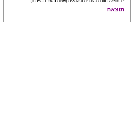
* התוצאה חוזרת בעברית ובאנגלית (שפות נוספות בפיתוח)
תוצאה