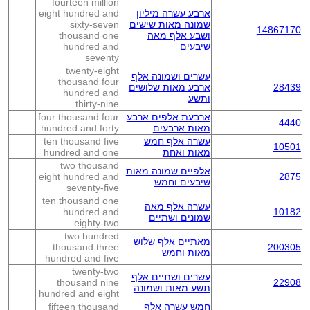
fourteen million
ארבע עשרה מיליון
eight hundred and
שמונה מאות שישים
sixty-seven
14867170
ושבע אלף מאה
thousand one
שיבעים
hundred and
seventy
twenty-eight
עשרים ושמונה אלף
thousand four
28439
ארבע מאות שלושים
hundred and
ותשע
thirty-nine
ארבעת אלפים ארבע
four thousand four
4440
מאות ארבעים
hundred and forty
עשרה אלף חמש
ten thousand five
10501
מאות ואחת
hundred and one
two thousand
אלפיים שמונה מאות
eight hundred and
2875
שיבעים וחמש
seventy-five
ten thousand one
עשרה אלף מאה
hundred and
10182
שמונים ושתיים
eighty-two
two hundred
מאתיים אלף שלוש
thousand three
200305
מאות וחמש
hundred and five
twenty-two
עשרים ושתיים אלף
thousand nine
22908
תשע מאות ושמונה
hundred and eight
חמש עשרה אלף
fifteen thousand