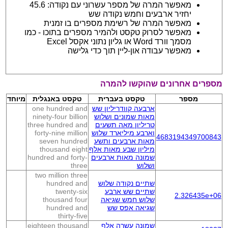
מאפשר המרה של מספר עשרוני עם נקודה: 45.6
יחזיר ארבעים וחמש נקודה שש
מאפשר המרה של רשימת מספרים בו זמנית
מאפשר לסרוק טקסט ולהמיר מספרים בתוכו - כמו
מסמך וורד Word או גליון נתוני אקסל Excel
מאפשר עבודה און-ליין תוך כדי גלישה
מספרים אחרונים שהוקשו להמרה
מספר
טקסט בעברית
טקסט באנגלית
מיוחד
ארבעה קוודריליון שש
one hundred and
מאות שמונים ושלוש
ninety-four billion
טריליון מאה תשעים
three hundred and
וארבע מיליארד שלוש
forty-nine million
4683194349700843
מאות ארבעים ותשע
seven hundred
מיליון שבע מאות אלף
thousand eight
שמונה מאות ארבעים
hundred and forty-
ושלוש
three
two million three
שתיים נקודה שלוש
hundred and
שתיים שש ארבע
twenty-six
2.326435e+06
שלוש חמש שגיאה
thousand four
שגיאה אפס שש
hundred and
thirty-five
שמונה עשרה אלף
eighteen thousand