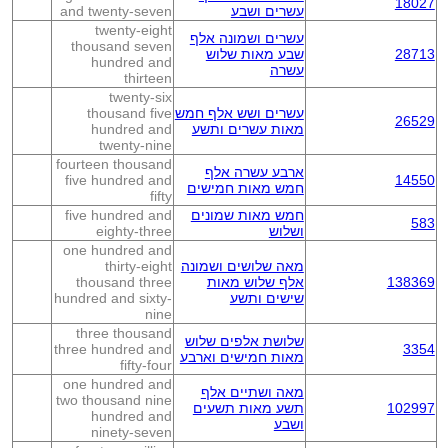
18027
עשרים ושבע
and twenty-seven
twenty-eight
עשרים ושמונה אלף
thousand seven
28713
שבע מאות שלוש
hundred and
עשרה
thirteen
twenty-six
עשרים ושש אלף חמש
thousand five
26529
מאות עשרים ותשע
hundred and
twenty-nine
fourteen thousand
ארבע עשרה אלף
five hundred and
14550
חמש מאות חמישים
fifty
חמש מאות שמונים
five hundred and
583
ושלוש
eighty-three
one hundred and
מאה שלושים ושמונה
thirty-eight
138369
אלף שלוש מאות
thousand three
שישים ותשע
hundred and sixty-
nine
three thousand
שלושת אלפים שלוש
three hundred and
3354
מאות חמישים וארבע
fifty-four
one hundred and
מאה ושתיים אלף
two thousand nine
102997
תשע מאות תשעים
hundred and
ושבע
ninety-seven