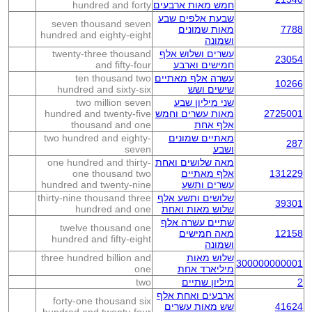
חמש מאות ארבעים
hundred and forty
שבעת אלפים שבע
seven thousand seven
7788
מאות שמונים
hundred and eighty-eight
ושמונה
עשרים ושלוש אלף
twenty-three thousand
23054
חמישים וארבע
and fifty-four
עשרה אלף מאתיים
ten thousand two
10266
שישים ושש
hundred and sixty-six
שני מיליון שבע
two million seven
2725001
מאות עשרים וחמש
hundred and twenty-five
אלף אחת
thousand and one
מאתיים שמונים
two hundred and eighty-
287
ושבע
seven
מאה שלושים ואחת
one hundred and thirty-
131229
אלף מאתיים
one thousand two
עשרים ותשע
hundred and twenty-nine
שלושים ותשע אלף
thirty-nine thousand three
39301
שלוש מאות ואחת
hundred and one
שתיים עשרה אלף
twelve thousand one
12158
מאה חמישים
hundred and fifty-eight
ושמונה
שלוש מאות
three hundred billion and
300000000001
מיליארד אחת
one
2
מיליון שתיים
two
ארבעים ואחת אלף
forty-one thousand six
41624
שש מאות עשרים