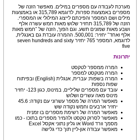
מערכת לעבודה עם מספרים במילים. מאפשר הזנה של
מספרים באמצעות ספרות, לדוגמא 315,789 או באמצעות
מילים ושם המספר והפיכתם לייצוג המילולי או המספרי.
הזנה של 315,789 תחזיר שלוש מאות חמש עשרה אלף
ושבע מאות שמונים תשע. וגם הפוך, הזנה של "חמש מאות
אלף ואחד" יחזיר: 500,001. ההמרה עובדת גם באנגלית,
לדוגמא, המספר 765 יחזיר seven hundreds and sixty
five
יתרונות
המרה ממספר לטקסט
המרה מטקסט למספר
המרה בשפות: עברית, אנגלית (English) ובפיתוח
שפות נספות
עובד עם מספרים שליליים, במינוס, כגון 123- יחזיר
מינוס מאה עשרים ושלוש
מאפשר המרה של מספר עשרוני עם נקודה: 45.6
יחזיר ארבעים וחמש נקודה שש
מאפשר המרה של רשימת מספרים בו זמנית
מאפשר לסרוק טקסט ולהמיר מספרים בתוכו - כמו
מסמך וורד Word או גליון נתוני אקסל Excel
מאפשר עבודה און-ליין תוך כדי גלישה