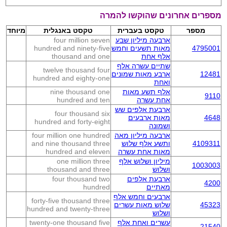
מספרים אחרונים שהוקשו להמרה
מספר
טקסט בעברית
טקסט באנגלית
מיוחד
ארבעה מיליון שבע
four million seven
4795001
מאות תשעים וחמש
hundred and ninety-five
אלף אחת
thousand and one
שתיים עשרה אלף
twelve thousand four
12481
ארבע מאות שמונים
hundred and eighty-one
ואחת
אלף תשע מאות
nine thousand one
9110
אחת עשרה
hundred and ten
ארבעת אלפים שש
four thousand six
4648
מאות ארבעים
hundred and forty-eight
ושמונה
ארבעה מיליון מאה
four million one hundred
4109311
ותשע אלף שלוש
and nine thousand three
מאות אחת עשרה
hundred and eleven
מיליון ושלוש אלף
one million three
1003003
ושלוש
thousand and three
ארבעת אלפים
four thousand two
4200
מאתיים
hundred
ארבעים וחמש אלף
forty-five thousand three
45323
שלוש מאות עשרים
hundred and twenty-three
ושלוש
עשרים ואחת אלף
twenty-one thousand five
21540