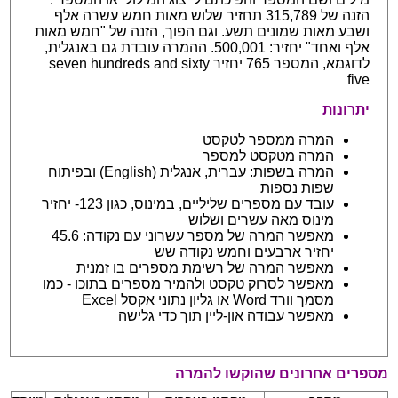
הזנה של 315,789 תחזיר שלוש מאות חמש עשרה אלף
ושבע מאות שמונים תשע. וגם הפוך, הזנה של "חמש מאות
אלף ואחד" יחזיר: 500,001. ההמרה עובדת גם באנגלית,
לדוגמא, המספר 765 יחזיר seven hundreds and sixty
five
יתרונות
המרה ממספר לטקסט
המרה מטקסט למספר
המרה בשפות: עברית, אנגלית (English) ובפיתוח
שפות נספות
עובד עם מספרים שליליים, במינוס, כגון 123- יחזיר
מינוס מאה עשרים ושלוש
מאפשר המרה של מספר עשרוני עם נקודה: 45.6
יחזיר ארבעים וחמש נקודה שש
מאפשר המרה של רשימת מספרים בו זמנית
מאפשר לסרוק טקסט ולהמיר מספרים בתוכו - כמו
מסמך וורד Word או גליון נתוני אקסל Excel
מאפשר עבודה און-ליין תוך כדי גלישה
מספרים אחרונים שהוקשו להמרה