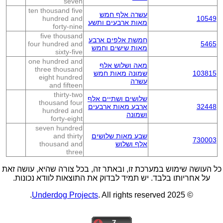
seven
ten thousand five
עשרה אלף חמש
hundred and
10549
מאות ארבעים ותשע
forty-nine
five thousand
חמשת אלפים ארבע
four hundred and
5465
מאות שישים וחמש
sixty-five
one hundred and
מאה ושלוש אלף
three thousand
103815
שמונה מאות חמש
eight hundred
עשרה
and fifteen
thirty-two
שלושים ושתיים אלף
thousand four
32448
ארבע מאות ארבעים
hundred and
ושמונה
forty-eight
seven hundred
שבע מאות שלושים
and thirty
730003
אלף ושלוש
thousand and
three
כל העושה שימוש במערכת זו, ובאתר זה, בכל צורה שהיא, עושה זאת
על אחריותו בלבד. יש תמיד לבדוק את התוצאות לוודא נכונות.
Underdog Projects
. All rights reserved.
© 2025