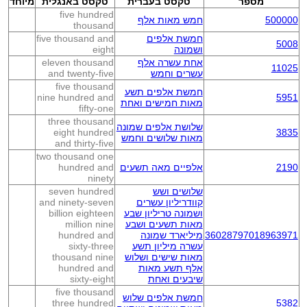
מספר
טקסט בעברית
טקסט באנגלית
מיוחד
five hundred
500000
חמש מאות אלף
thousand
חמשת אלפים
five thousand and
5008
ושמונה
eight
אחת עשרה אלף
eleven thousand
11025
עשרים וחמש
and twenty-five
five thousand
חמשת אלפים תשע
nine hundred and
5951
מאות חמישים ואחת
fifty-one
three thousand
שלושת אלפים שמונה
eight hundred
3835
מאות שלושים וחמש
and thirty-five
two thousand one
2190
אלפיים מאה תשעים
hundred and
ninety
שלושים ושש
seven hundred
קוודריליון עשרים
and ninety-seven
ושמונה טריליון שבע
billion eighteen
מאות תשעים ושבע
million nine
36028797018963971
מיליארד שמונה
hundred and
עשרה מיליון תשע
sixty-three
מאות שישים ושלוש
thousand nine
אלף תשע מאות
hundred and
שיבעים ואחת
sixty-eight
five thousand
חמשת אלפים שלוש
three hundred
5382