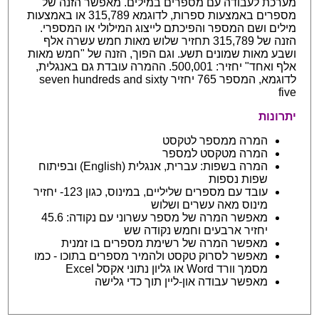
מערכת לעבודה עם מספרים במילים. מאפשר הזנה של
מספרים באמצעות ספרות, לדוגמא 315,789 או באמצעות
מילים ושם המספר והפיכתם לייצוג המילולי או המספרי.
הזנה של 315,789 תחזיר שלוש מאות חמש עשרה אלף
ושבע מאות שמונים תשע. וגם הפוך, הזנה של "חמש מאות
אלף ואחד" יחזיר: 500,001. ההמרה עובדת גם באנגלית,
לדוגמא, המספר 765 יחזיר seven hundreds and sixty
five
יתרונות
המרה ממספר לטקסט
המרה מטקסט למספר
המרה בשפות: עברית, אנגלית (English) ובפיתוח
שפות נספות
עובד עם מספרים שליליים, במינוס, כגון 123- יחזיר
מינוס מאה עשרים ושלוש
מאפשר המרה של מספר עשרוני עם נקודה: 45.6
יחזיר ארבעים וחמש נקודה שש
מאפשר המרה של רשימת מספרים בו זמנית
מאפשר לסרוק טקסט ולהמיר מספרים בתוכו - כמו
מסמך וורד Word או גליון נתוני אקסל Excel
מאפשר עבודה און-ליין תוך כדי גלישה