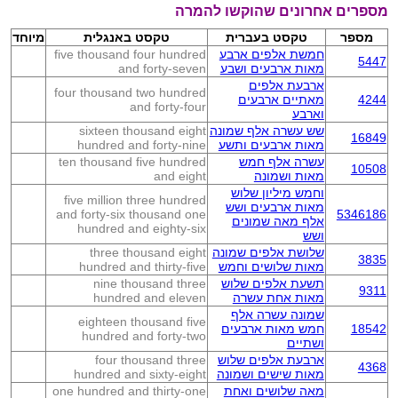
מספרים אחרונים שהוקשו להמרה
מספר
טקסט בעברית
טקסט באנגלית
מיוחד
חמשת אלפים ארבע
five thousand four hundred
5447
מאות ארבעים ושבע
and forty-seven
ארבעת אלפים
four thousand two hundred
4244
מאתיים ארבעים
and forty-four
וארבע
שש עשרה אלף שמונה
sixteen thousand eight
16849
מאות ארבעים ותשע
hundred and forty-nine
עשרה אלף חמש
ten thousand five hundred
10508
מאות ושמונה
and eight
וחמש מיליון שלוש
five million three hundred
מאות ארבעים ושש
and forty-six thousand one
5346186
אלף מאה שמונים
hundred and eighty-six
ושש
שלושת אלפים שמונה
three thousand eight
3835
מאות שלושים וחמש
hundred and thirty-five
תשעת אלפים שלוש
nine thousand three
9311
מאות אחת עשרה
hundred and eleven
שמונה עשרה אלף
eighteen thousand five
18542
חמש מאות ארבעים
hundred and forty-two
ושתיים
ארבעת אלפים שלוש
four thousand three
4368
מאות שישים ושמונה
hundred and sixty-eight
מאה שלושים ואחת
one hundred and thirty-one