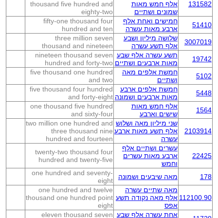
131582
אלף חמש מאות
thousand five hundred and
שמונים ושתיים
eighty-two
חמישים ואחת אלף
fifty-one thousand four
51410
ארבע מאות עשרה
hundred and ten
שלושה מיליון ושבע
three million seven
3007019
אלף תשע עשרה
thousand and nineteen
תשע עשרה אלף שבע
nineteen thousand seven
19742
מאות ארבעים ושתיים
hundred and forty-two
חמשת אלפים מאה
five thousand one hundred
5102
ושתיים
and two
חמשת אלפים ארבע
five thousand four hundred
5448
מאות ארבעים ושמונה
and forty-eight
אלף חמש מאות
one thousand five hundred
1564
שישים וארבע
and sixty-four
שני מיליון מאה ושלוש
two million one hundred and
2103914
אלף תשע מאות ארבע
three thousand nine
עשרה
hundred and fourteen
עשרים ושתיים אלף
twenty-two thousand four
22425
ארבע מאות עשרים
hundred and twenty-five
וחמש
one hundred and seventy-
178
מאה שיבעים ושמונה
eight
מאה שתיים עשרה
one hundred and twelve
112100.90
אלף מאה נקודה תשע
thousand one hundred point
אפס
eight
אחת עשרה אלף שבע
eleven thousand seven