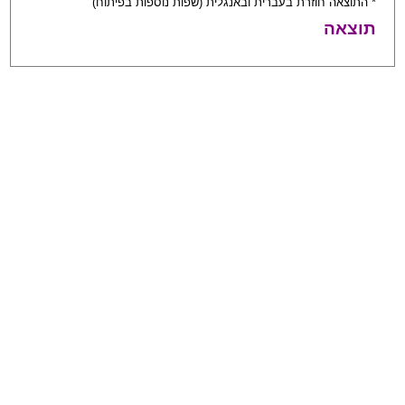
* התוצאה חוזרת בעברית ובאנגלית (שפות נוספות בפיתוח)
תוצאה