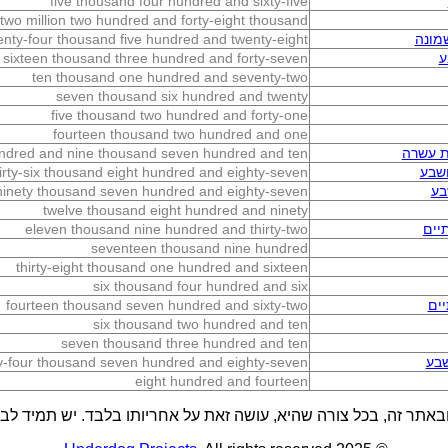
five thousand four hundred and sixty-five
two million two hundred and forty-eight thousand
מונה
enty-four thousand five hundred and twenty-eight
ע
sixteen thousand three hundred and forty-seven
ten thousand one hundred and seventy-two
seven thousand six hundred and twenty
five thousand two hundred and forty-one
fourteen thousand two hundred and one
ת עשרה
hundred and nine thousand seven hundred and ten
ושבע
irty-six thousand eight hundred and eighty-seven
בע
inety thousand seven hundred and eighty-seven
twelve thousand eight hundred and ninety
יים
eleven thousand nine hundred and thirty-two
seventeen thousand nine hundred
thirty-eight thousand one hundred and sixteen
six thousand four hundred and six
ים
fourteen thousand seven hundred and sixty-two
six thousand two hundred and ten
seven thousand three hundred and ten
שבע
y-four thousand seven hundred and eighty-seven
eight hundred and fourteen
באתר זה, בכל צורה שהיא, עושה זאת על אחריותו בלבד. יש תמיד לבדו