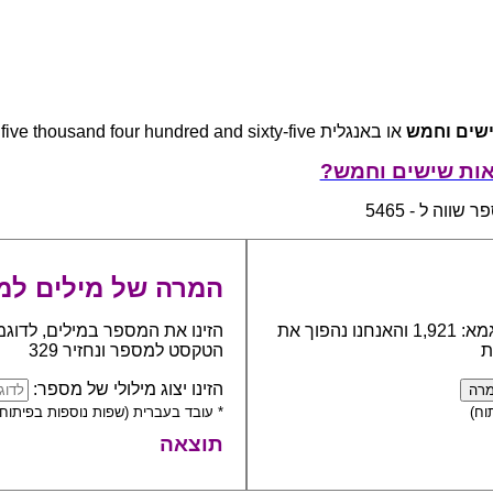
שים וחמש
או באנגלית five thousand four hundred and sixty-five
אות שישים וחמש?
שווה ל - 5465
המרה של מילים למ
כתבו את המספר אותו יש להפוך למילים, לדוגמא: 1,921 והאנחנו נהפוך את
הזינו את המספר במילים, לדוגמ
ת
הטקסט למספר ונחזיר 329
הזינו יצוג מילולי של מספר:
וח)
* עובד בעברית (שפות נוספות בפיתוח)
תוצאה