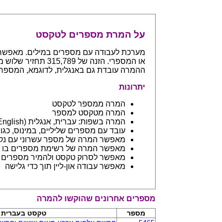
על המרת מספרים לטקסט
ההמרה עובדת גם באנגלית, לדוגמא, המספר 765 יחזיר even hundreds and sixty five
יתרונות
המרה ממספר לטקסט
המרה מטקסט למספר
המרה בשפות: עברית, אנגלית (English) ובפיתוח שפות נספות
עובד עם מספרים שליליים, במינוס, כגון 123- יחזיר מינוס מאה עשרים ושלו
מאפשר המרה של מספר עשרוני עם נקודה: 45.6 יחזיר ארבעים וחמש 
מאפשר המרה של רשימת מספרים בו ז
מאפשר לסרוק טקסט ולהמיר מספרים בתוכו - כמו מסמך וורד
מאפשר עבודה און-ליין תוך כדי גלישה
מספרים אחרונים שהוקשו להמרה
מספר
טקסט בעברית