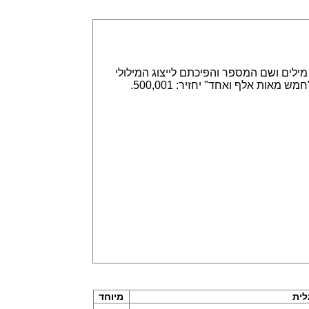
אפשר הזנה של מספרים באמצעות ספרות, לדוגמא 315,789 או באמצעות מילים ושם המספר והפיכתם לייצוג המילולי
או המספרי. הזנה של 315,789 תחזיר שלוש מאות חמש עשרה אלף ושבע מאות שמונים תשע. וגם הפוך, הזנה של "חמש מאות אלף ואחד" יחזיר: 500,001.
לית
מיוחד