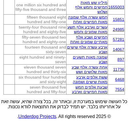
מיליון שש מאות
one million six hundred and
1655003
חמישים וחמש אלף
fifty-five thousand and three
ושלוש
חמש עשרה אלף שמונה
fifteen thousand eight
15851
מאות חמישים ואחת
hundred and fifty-one
עשרים וארבע אלף תשע
twenty-four thousand nine
24985
מאות שמונים וחמש
hundred and eighty-five
חמישים ושבע אלף
fifty-seven thousand two
57281
מאתיים שמונים ואחת
hundred and eighty-one
ארבע עשרה אלף שישים
fourteen thousand and
14067
ושבע
sixty-seven
שמונה מאות תשעים
eight hundred and ninety-
897
ושבע
seven
אחת עשרה אלף שבע
eleven thousand seven
11736
מאות שלושים ושש
hundred and thirty-six
ששת אלפים ארבע
six thousand four hundred
6468
מאות שישים ושמונה
and sixty-eight
שבעת אלפים חמש
seven thousand five
7554
מאות חמישים וארבע
hundred and fifty-four
כל העושה שימוש במערכת זו, ובאתר זה, בכל צורה שהיא, עושה זאת
על אחריותו בלבד. יש תמיד לבדוק את התוצאות לוודא נכונות.
Underdog Projects
. All rights reserved.
© 2025