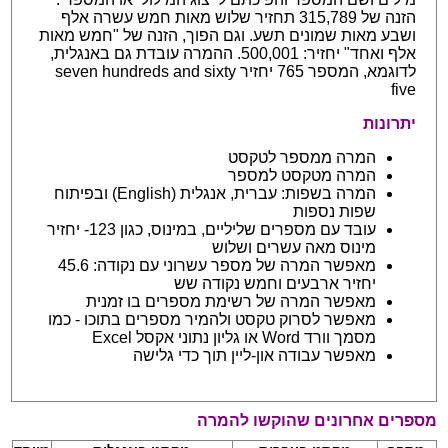
הזנה של 315,789 תחזיר שלוש מאות חמש עשרה אלף
ושבע מאות שמונים תשע. וגם הפוך, הזנה של "חמש מאות
אלף ואחד" יחזיר: 500,001. ההמרה עובדת גם באנגלית,
לדוגמא, המספר 765 יחזיר seven hundreds and sixty
five
יתרונות
המרה ממספר לטקסט
המרה מטקסט למספר
המרה בשפות: עברית, אנגלית (English) ובפיתוח
שפות נספות
עובד עם מספרים שליליים, במינוס, כגון 123- יחזיר
מינוס מאה עשרים ושלוש
מאפשר המרה של מספר עשרוני עם נקודה: 45.6
יחזיר ארבעים וחמש נקודה שש
מאפשר המרה של רשימת מספרים בו זמנית
מאפשר לסרוק טקסט ולהמיר מספרים בתוכו - כמו
מסמך וורד Word או גליון נתוני אקסל Excel
מאפשר עבודה און-ליין תוך כדי גלישה
מספרים אחרונים שהוקשו להמרה