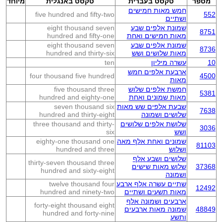
מספר
טקסט בעברית
טקסט באנגלית
מיוחד
חמש מאות חמישים
five hundred and fifty-two
552
ושתיים
שמונת אלפים שבע
eight thousand seven
8751
מאות חמישים ואחת
hundred and fifty-one
שמונת אלפים שבע
eight thousand seven
8736
מאות שלושים ושש
hundred and thirty-six
10
עשרה מיליון
ten
ארבעת אלפים חמש
four thousand five hundred
4500
מאות
חמשת אלפים שלוש
five thousand three
5381
מאות שמונים ואחת
hundred and eighty-one
שבעת אלפים שש מאות
seven thousand six
7638
שלושים ושמונה
hundred and thirty-eight
שלושת אלפים שלושים
three thousand and thirty-
3036
ושש
six
שמונים ואחת אלף מאה
eighty-one thousand one
81103
ושלוש
hundred and three
שלושים ושבע אלף
thirty-seven thousand three
37368
שלוש מאות שישים
hundred and sixty-eight
ושמונה
שתיים עשרה אלף ארבע
twelve thousand four
12492
מאות תשעים ושתיים
hundred and ninety-two
ארבעים ושמונה אלף
forty-eight thousand eight
48849
שמונה מאות ארבעים
hundred and forty-nine
ותשע