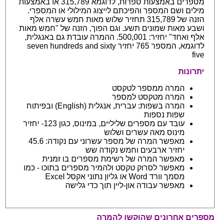
מספרים באמצעות ספרות, לדוגמא 315,789 או באמצעות
מילים ושם המספר והפיכתם לייצוג המילולי או המספרי.
הזנה של 315,789 תחזיר שלוש מאות חמש עשרה אלף
ושבע מאות שמונים תשע. וגם הפוך, הזנה של "חמש מאות
אלף ואחד" יחזיר: 500,001. ההמרה עובדת גם באנגלית,
לדוגמא, המספר 765 יחזיר seven hundreds and sixty
five
יתרונות
המרה ממספר לטקסט
המרה מטקסט למספר
המרה בשפות: עברית, אנגלית (English) ובפיתוח
שפות נספות
עובד עם מספרים שליליים, במינוס, כגון 123- יחזיר
מינוס מאה עשרים ושלוש
מאפשר המרה של מספר עשרוני עם נקודה: 45.6
יחזיר ארבעים וחמש נקודה שש
מאפשר המרה של רשימת מספרים בו זמנית
מאפשר לסרוק טקסט ולהמיר מספרים בתוכו - כמו
מסמך וורד Word או גליון נתוני אקסל Excel
מאפשר עבודה און-ליין תוך כדי גלישה
מספרים אחרונים שהוקשו להמרה