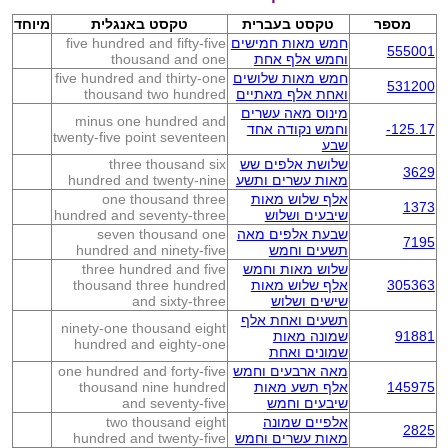
מספר
טקסט בעברית
טקסט באנגלית
מיוחד
חמש מאות חמישים
five hundred and fifty-five
555001
וחמש אלף אחת
thousand and one
חמש מאות שלושים
five hundred and thirty-one
531200
ואחת אלף מאתיים
thousand two hundred
מינוס מאה עשרים
minus one hundred and
-125.17
וחמש נקודה אחד
twenty-five point seventeen
שבע
שלושת אלפים שש
three thousand six
3629
מאות עשרים ותשע
hundred and twenty-nine
אלף שלוש מאות
one thousand three
1373
שיבעים ושלוש
hundred and seventy-three
שבעת אלפים מאה
seven thousand one
7195
תשעים וחמש
hundred and ninety-five
שלוש מאות וחמש
three hundred and five
305363
אלף שלוש מאות
thousand three hundred
שישים ושלוש
and sixty-three
תשעים ואחת אלף
ninety-one thousand eight
91881
שמונה מאות
hundred and eighty-one
שמונים ואחת
מאה ארבעים וחמש
one hundred and forty-five
145975
אלף תשע מאות
thousand nine hundred
שיבעים וחמש
and seventy-five
אלפיים שמונה
two thousand eight
2825
מאות עשרים וחמש
hundred and twenty-five