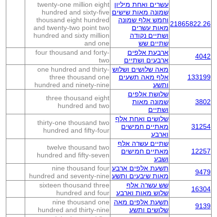
עשרים ואחת מיליון
twenty-one million eight
שמונה מאות שישים
hundred and sixty-five
וחמש אלף שמונה
thousand eight hundred
21865822.26
מאות עשרים
and twenty-two point two
ושתיים נקודה
hundred and sixty million
שתיים שש
and one
ארבעת אלפים
four thousand and forty-
4042
ארבעים ושתיים
two
מאה שלושים ושלוש
one hundred and thirty-
133199
אלף מאה תשעים
three thousand one
ותשע
hundred and ninety-nine
שלושת אלפים
three thousand eight
3802
שמונה מאות
hundred and two
ושתיים
שלושים ואחת אלף
thirty-one thousand two
31254
מאתיים חמישים
hundred and fifty-four
וארבע
שתיים עשרה אלף
twelve thousand two
12257
מאתיים חמישים
hundred and fifty-seven
ושבע
תשעת אלפים ארבע
nine thousand four
9479
מאות שיבעים ותשע
hundred and seventy-nine
שש עשרה אלף
sixteen thousand three
16304
שלוש מאות וארבע
hundred and four
תשעת אלפים מאה
nine thousand one
9139
שלושים ותשע
hundred and thirty-nine