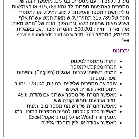
מערכת לעבודה עם מספרים במילים. מאפשר הזנה של
מספרים באמצעות ספרות, לדוגמא 315,789 או באמצעות
מילים ושם המספר והפיכתם לייצוג המילולי או המספרי.
הזנה של 315,789 תחזיר שלוש מאות חמש עשרה אלף
ושבע מאות שמונים תשע. וגם הפוך, הזנה של "חמש מאות
אלף ואחד" יחזיר: 500,001. ההמרה עובדת גם באנגלית,
לדוגמא, המספר 765 יחזיר seven hundreds and sixty
five
יתרונות
המרה ממספר לטקסט
המרה מטקסט למספר
המרה בשפות: עברית, אנגלית (English) ובפיתוח
שפות נספות
עובד עם מספרים שליליים, במינוס, כגון 123- יחזיר
מינוס מאה עשרים ושלוש
מאפשר המרה של מספר עשרוני עם נקודה: 45.6
יחזיר ארבעים וחמש נקודה שש
מאפשר המרה של רשימת מספרים בו זמנית
מאפשר לסרוק טקסט ולהמיר מספרים בתוכו - כמו
מסמך וורד Word או גליון נתוני אקסל Excel
מאפשר עבודה און-ליין תוך כדי גלישה