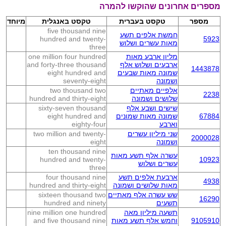
מספרים אחרונים שהוקשו להמרה
מספר
טקסט בעברית
טקסט באנגלית
מיוחד
five thousand nine
חמשת אלפים תשע
hundred and twenty-
5923
מאות עשרים ושלוש
three
מליון ארבע מאות
one million four hundred
ארבעים ושלוש אלף
and forty-three thousand
1443878
שמונה מאות שבעים
eight hundred and
ושמונה
seventy-eight
אלפיים מאתיים
two thousand two
2238
שלושים ושמונה
hundred and thirty-eight
שישים ושבע אלף
sixty-seven thousand
67884
שמונה מאות שמונים
eight hundred and
וארבע
eighty-four
שני מיליון עשרים
two million and twenty-
2000028
ושמונה
eight
ten thousand nine
עשרה אלף תשע מאות
hundred and twenty-
10923
עשרים ושלוש
three
ארבעת אלפים תשע
four thousand nine
4938
מאות שלושים ושמונה
hundred and thirty-eight
שש עשרה אלף מאתיים
sixteen thousand two
16290
תשעים
hundred and ninety
תשעה מיליון מאה
nine million one hundred
9105910
וחמש אלף תשע מאות
and five thousand nine