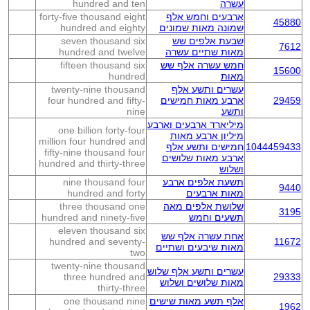
עשרה
hundred and ten
ארבעים וחמש אלף
forty-five thousand eight
45880
שמונה מאות שמונים
hundred and eighty
שבעת אלפים שש
seven thousand six
7612
מאות שתיים עשרה
hundred and twelve
חמש עשרה אלף שש
fifteen thousand six
15600
מאות
hundred
עשרים ותשע אלף
twenty-nine thousand
29459
ארבע מאות חמישים
four hundred and fifty-
ותשע
nine
מיליארד ארבעים וארבע
one billion forty-four
מיליון ארבע מאות
million four hundred and
1044459433
חמישים ותשע אלף
fifty-nine thousand four
ארבע מאות שלושים
hundred and thirty-three
ושלוש
תשעת אלפים ארבע
nine thousand four
9440
מאות ארבעים
hundred and forty
שלושת אלפים מאה
three thousand one
3195
תשעים וחמש
hundred and ninety-five
eleven thousand six
אחת עשרה אלף שש
hundred and seventy-
11672
מאות שיבעים ושתיים
two
twenty-nine thousand
עשרים ותשע אלף שלוש
three hundred and
29333
מאות שלושים ושלוש
thirty-three
אלף תשע מאות שישים
one thousand nine
1962