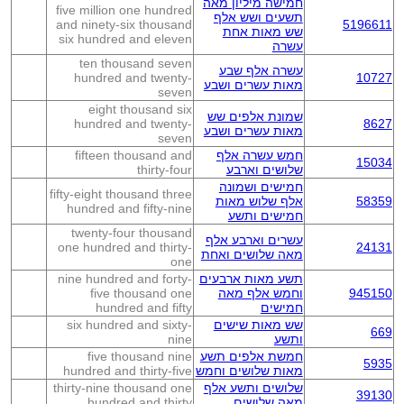
חמישה מיליון מאה
five million one hundred
תשעים ושש אלף
and ninety-six thousand
5196611
שש מאות אחת
six hundred and eleven
עשרה
ten thousand seven
עשרה אלף שבע
hundred and twenty-
10727
מאות עשרים ושבע
seven
eight thousand six
שמונת אלפים שש
hundred and twenty-
8627
מאות עשרים ושבע
seven
חמש עשרה אלף
fifteen thousand and
15034
שלושים וארבע
thirty-four
חמישים ושמונה
fifty-eight thousand three
58359
אלף שלוש מאות
hundred and fifty-nine
חמישים ותשע
twenty-four thousand
עשרים וארבע אלף
one hundred and thirty-
24131
מאה שלושים ואחת
one
תשע מאות ארבעים
nine hundred and forty-
945150
וחמש אלף מאה
five thousand one
חמישים
hundred and fifty
שש מאות שישים
six hundred and sixty-
669
ותשע
nine
חמשת אלפים תשע
five thousand nine
5935
מאות שלושים וחמש
hundred and thirty-five
שלושים ותשע אלף
thirty-nine thousand one
39130
מאה שלושים
hundred and thirty