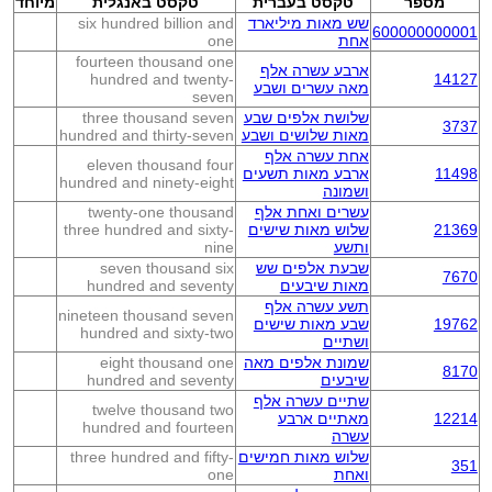
מספר
טקסט בעברית
טקסט באנגלית
מיוחד
שש מאות מיליארד
six hundred billion and
600000000001
אחת
one
fourteen thousand one
ארבע עשרה אלף
hundred and twenty-
14127
מאה עשרים ושבע
seven
שלושת אלפים שבע
three thousand seven
3737
מאות שלושים ושבע
hundred and thirty-seven
אחת עשרה אלף
eleven thousand four
11498
ארבע מאות תשעים
hundred and ninety-eight
ושמונה
עשרים ואחת אלף
twenty-one thousand
21369
שלוש מאות שישים
three hundred and sixty-
ותשע
nine
שבעת אלפים שש
seven thousand six
7670
מאות שיבעים
hundred and seventy
תשע עשרה אלף
nineteen thousand seven
19762
שבע מאות שישים
hundred and sixty-two
ושתיים
שמונת אלפים מאה
eight thousand one
8170
שיבעים
hundred and seventy
שתיים עשרה אלף
twelve thousand two
12214
מאתיים ארבע
hundred and fourteen
עשרה
שלוש מאות חמישים
three hundred and fifty-
351
ואחת
one