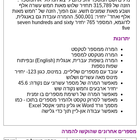
הזנה של 315,789 תחזיר שלוש מאות חמש עשרה אלף
ושבע מאות שמונים תשע. וגם הפוך, הזנה של "חמש מאות
אלף ואחד" יחזיר: 500,001. ההמרה עובדת גם באנגלית,
לדוגמא, המספר 765 יחזיר seven hundreds and sixty
five
יתרונות
המרה ממספר לטקסט
המרה מטקסט למספר
המרה בשפות: עברית, אנגלית (English) ובפיתוח
שפות נספות
עובד עם מספרים שליליים, במינוס, כגון 123- יחזיר
מינוס מאה עשרים ושלוש
מאפשר המרה של מספר עשרוני עם נקודה: 45.6
יחזיר ארבעים וחמש נקודה שש
מאפשר המרה של רשימת מספרים בו זמנית
מאפשר לסרוק טקסט ולהמיר מספרים בתוכו - כמו
מסמך וורד Word או גליון נתוני אקסל Excel
מאפשר עבודה און-ליין תוך כדי גלישה
מספרים אחרונים שהוקשו להמרה