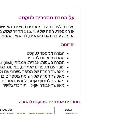
על המרת מספרים לטקסט
ההמרה עובדת גם באנגלית, לדוגמא, המספר 765 יחזיר even hundreds and sixty five
יתרונות
המרה ממספר לטקסט
המרה מטקסט למספר
המרה בשפות: עברית, אנגלית (English) ובפיתוח שפות נספות
עובד עם מספרים שליליים, במינוס, כגון 123- יחזיר מינוס מאה עשרים ושלו
מאפשר המרה של מספר עשרוני עם נקודה: 45.6 יחזיר ארבעים וחמש 
מאפשר המרה של רשימת מספרים בו ז
מאפשר לסרוק טקסט ולהמיר מספרים בתוכו - כמו מסמך וורד
מאפשר עבודה און-ליין תוך כדי גלישה
מספרים אחרונים שהוקשו להמרה
מספר
טקסט ב