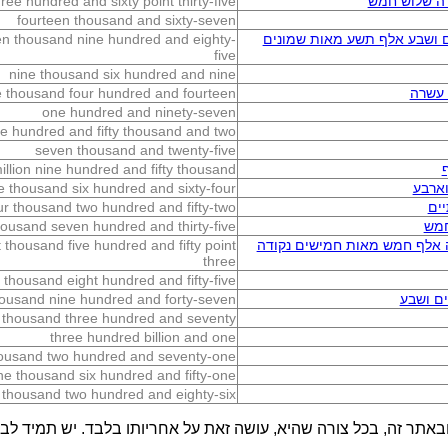
ה שלוש חמש
ree hundred and sixty point thirty-five
fourteen thousand and sixty-seven
ם ושבע אלף תשע מאות שמונים
ven thousand nine hundred and eighty-
five
nine thousand six hundred and nine
 עשרה
 thousand four hundred and fourteen
one hundred and ninety-seven
ve hundred and fifty thousand and two
seven thousand and twenty-five
million nine hundred and fifty thousand
ארבע
e thousand six hundred and sixty-four
ים
ur thousand two hundred and fifty-two
חמש
housand seven hundred and thirty-five
ה אלף חמש מאות חמישים נקודה
 thousand five hundred and fifty point
three
 thousand eight hundred and fifty-five
ם ושבע
housand nine hundred and forty-seven
 thousand three hundred and seventy
three hundred billion and one
ousand two hundred and seventy-one
ne thousand six hundred and fifty-one
 thousand two hundred and eighty-six
באתר זה, בכל צורה שהיא, עושה זאת על אחריותו בלבד. יש תמיד לבדו