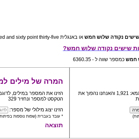
ישים נקודה שלוש חמש
או באנגלית six thousand three hundred and sixty point thirty-five
ת שישים נקודה שלוש חמש?
 חמש
כמספר שווה ל - 6360.35
המרה של מילים למ
כתבו את המספר אותו יש להפוך למילים, לדוגמא: 1,921 והאנחנו נהפוך את
הזינו את המספר במילים, לדוגמ
ת
הטקסט למספר ונחזיר 329
הזינו יצוג מילולי של מספר:
וח)
* עובד בעברית (שפות נוספות בפיתוח)
תוצאה