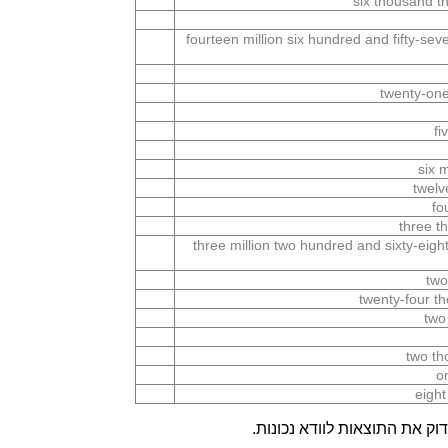
six thousand th
fourteen million six hundred and fifty-se
twenty-one
fi
six 
twelv
fo
three t
three million two hundred and sixty-eight
two
twenty-four t
two
two th
o
eight
ק את התוצאות לוודא נכונות.