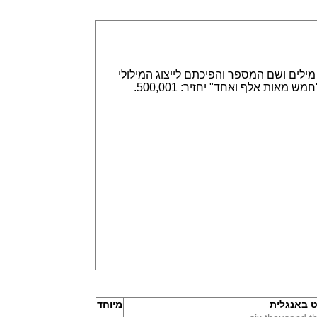
אפשר הזנה של מספרים באמצעות ספרות, לדוגמא 315,789 או באמצעות מילים ושם המספר והפיכתם לייצוג המילולי
או המספרי. הזנה של 315,789 תחזיר שלוש מאות חמש עשרה אלף ושבע מאות שמונים תשע. וגם הפוך, הזנה של "חמש מאות אלף ואחד" יחזיר: 500,001.
 באנגלית
מיוחד