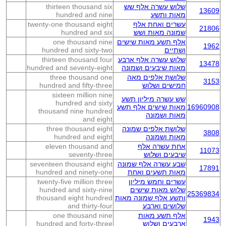
שלוש עשרה אלף שש
thirteen thousand six
13609
מאות ותשע
hundred and nine
עשרים ואחת אלף
twenty-one thousand eight
21806
שמונה מאות ושש
hundred and six
אלף תשע מאות שישים
one thousand nine
1962
ושתיים
hundred and sixty-two
שלוש עשרה אלף ארבע
thirteen thousand four
13478
מאות שיבעים ושמונה
hundred and seventy-eight
שלושת אלפים מאה
three thousand one
3153
חמישים ושלוש
hundred and fifty-three
sixteen million nine
שש עשרה מיליון תשע
hundred and sixty
16960908
מאות שישים אלף תשע
thousand nine hundred
מאות ושמונה
and eight
שלושת אלפים שמונה
three thousand eight
3808
מאות ושמונה
hundred and eight
אחת עשרה אלף
eleven thousand and
11073
שיבעים ושלוש
seventy-three
שבע עשרה אלף שמונה
seventeen thousand eight
17891
מאות תשעים ואחת
hundred and ninety-one
עשרים וחמש מיליון
twenty-five million three
שלוש מאות שישים
hundred and sixty-nine
25369834
ותשע אלף שמונה מאות
thousand eight hundred
שלושים וארבע
and thirty-four
אלף תשע מאות
one thousand nine
1943
ארבעים ושלוש
hundred and forty-three