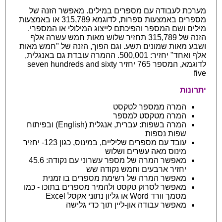
מערכת לעבודה עם מספרים במילים. מאפשר הזנה של
מספרים באמצעות ספרות, לדוגמא 315,789 או באמצעות
מילים ושם המספר והפיכתם לייצוג המילולי או המספרי.
הזנה של 315,789 תחזיר שלוש מאות חמש עשרה אלף
ושבע מאות שמונים תשע. וגם הפוך, הזנה של "חמש מאות
אלף ואחד" יחזיר: 500,001. ההמרה עובדת גם באנגלית,
לדוגמא, המספר 765 יחזיר seven hundreds and sixty
five
יתרונות
המרה ממספר לטקסט
המרה מטקסט למספר
המרה בשפות: עברית, אנגלית (English) ובפיתוח
שפות נספות
עובד עם מספרים שליליים, במינוס, כגון 123- יחזיר
מינוס מאה עשרים ושלוש
מאפשר המרה של מספר עשרוני עם נקודה: 45.6
יחזיר ארבעים וחמש נקודה שש
מאפשר המרה של רשימת מספרים בו זמנית
מאפשר לסרוק טקסט ולהמיר מספרים בתוכו - כמו
מסמך וורד Word או גליון נתוני אקסל Excel
מאפשר עבודה און-ליין תוך כדי גלישה