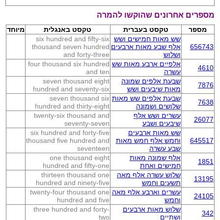
מספרים אחרונים שהוקשו להמרה
מספר
טקסט בעברית
טקסט באנגלית
מיוחד
שש מאות חמישים ושש
six hundred and fifty-six
656743
אלף שבע מאות ארבעים
thousand seven hundred
ושלוש
and forty-three
אלפיים ארבע מאות שש
four thousand six hundred
4610
עשרה
and ten
שבעת אלפים שמונה
seven thousand eight
7876
מאות שיבעים ושש
hundred and seventy-six
שבעת אלפים שש מאות
seven thousand six
7638
שלושים ושמונה
hundred and thirty-eight
עשרים ושש אלף
twenty-six thousand and
26077
שיבעים ושבע
seventy-seven
שש מאות ארבעים
six hundred and forty-five
645517
וחמש אלף חמש מאות
thousand five hundred and
שבע עשרה
seventeen
אלף שמונה מאות
one thousand eight
1851
חמישים ואחת
hundred and fifty-one
שלוש עשרה אלף מאה
thirteen thousand one
13195
תשעים וחמש
hundred and ninety-five
עשרים וארבע אלף מאה
twenty-four thousand one
24105
וחמש
hundred and five
שלוש מאות ארבעים
three hundred and forty-
342
ושתיים
two