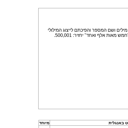
אפשר הזנה של מספרים באמצעות ספרות, לדוגמא 315,789 או באמצעות מילים ושם המספר והפיכתם לייצוג המילולי
או המספרי. הזנה של 315,789 תחזיר שלוש מאות חמש עשרה אלף ושבע מאות שמונים תשע. וגם הפוך, הזנה של "חמש מאות אלף ואחד" יחזיר: 500,001.
 באנגלית
מיוחד