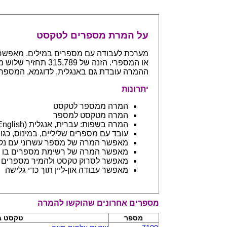
על המרת מספרים לטקסט
ההמרה עובדת גם באנגלית, לדוגמא, המספר 765 יחזיר even hundreds and sixty five
יתרונות
המרה ממספר לטקסט
המרה מטקסט למספר
המרה בשפות: עברית, אנגלית (English) ובפיתוח שפות נספות
עובד עם מספרים שליליים, במינוס, כגון 123- יחזיר מינוס מאה עשרים ושלו
מאפשר המרה של מספר עשרוני עם נקודה: 45.6 יחזיר ארבעים וחמש 
מאפשר המרה של רשימת מספרים בו ז
מאפשר לסרוק טקסט ולהמיר מספרים בתוכו - כמו מסמך וורד
מאפשר עבודה און-ליין תוך כדי גלישה
מספרים אחרונים שהוקשו להמרה
מספר
טקסט ב