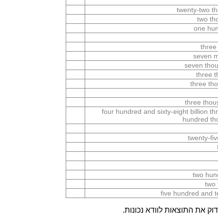
twenty-two t
two th
one hun
three
seven m
seven thou
three 
three th
three thou
four hundred and sixty-eight billion t
hundred tho
twenty-fi
two hun
two 
five hundred and 
ק את התוצאות לוודא נכונות.