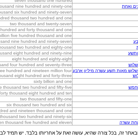
seven thousand one hundred
ים ואחת
housand nine hundred and ninety-one
ousand six hundred and ninety-seven
dred thousand two hundred and one
two thousand and twenty-seven
 hundred and forty thousand and one
illion five hundred thousand and one
בע
sand nine hundred and ninety-seven
thousand two hundred and eighty-one
ותשע
ousand eight hundred and ninety-nine
eight hundred and eighty-eight
שלוש
sand four hundred and seventy-three
שלוש מאות תשע עשרה מיליון ארבע
hree hundred and nineteen million four
וש
usand eight hundred and forty-three
sixty billion and one
וחמש
ve thousand two hundred and fifty-five
forty thousand eight hundred and ten
two thousand and fifty-one
six thousand two hundred and six
dred and nineteen thousand and one
thousand two hundred and ninety-six
חת עשרה
ten thousand five hundred and eleven
באתר זה, בכל צורה שהיא, עושה זאת על אחריותו בלבד. יש תמיד לבדו