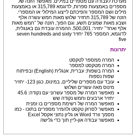
מערכת לעבודה עם מספרים במילים. מאפשר הזנה של
מספרים באמצעות ספרות, לדוגמא 315,789 או באמצעות
מילים ושם המספר והפיכתם לייצוג המילולי או המספרי.
הזנה של 315,789 תחזיר שלוש מאות חמש עשרה אלף
ושבע מאות שמונים תשע. וגם הפוך, הזנה של "חמש מאות
אלף ואחד" יחזיר: 500,001. ההמרה עובדת גם באנגלית,
לדוגמא, המספר 765 יחזיר seven hundreds and sixty
five
יתרונות
המרה ממספר לטקסט
המרה מטקסט למספר
המרה בשפות: עברית, אנגלית (English) ובפיתוח
שפות נספות
עובד עם מספרים שליליים, במינוס, כגון 123- יחזיר
מינוס מאה עשרים ושלוש
מאפשר המרה של מספר עשרוני עם נקודה: 45.6
יחזיר ארבעים וחמש נקודה שש
מאפשר המרה של רשימת מספרים בו זמנית
מאפשר לסרוק טקסט ולהמיר מספרים בתוכו - כמו
מסמך וורד Word או גליון נתוני אקסל Excel
מאפשר עבודה און-ליין תוך כדי גלישה