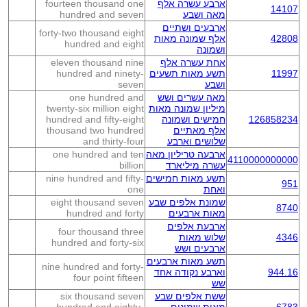
ארבע עשרה אלף
fourteen thousand one
14107
מאה ושבע
hundred and seven
ארבעים ושתיים
forty-two thousand eight
42808
אלף שמונה מאות
hundred and eight
ושמונה
אחת עשרה אלף
eleven thousand nine
11997
תשע מאות תשעים
hundred and ninety-
ושבע
seven
מאה עשרים ושש
one hundred and
מיליון שמונה מאות
twenty-six million eight
126858234
חמישים ושמונה
hundred and fifty-eight
אלף מאתיים
thousand two hundred
שלושים וארבע
and thirty-four
ארבעה טריליון מאה
one hundred and ten
4110000000000
עשרה מיליארד
billion
תשע מאות חמישים
nine hundred and fifty-
951
ואחת
one
שמונת אלפים שבע
eight thousand seven
8740
מאות ארבעים
hundred and forty
ארבעת אלפים
four thousand three
4346
שלוש מאות
hundred and forty-six
ארבעים ושש
תשע מאות ארבעים
nine hundred and forty-
944.16
וארבע נקודה אחד
four point fifteen
שש
ששת אלפים שבע
six thousand seven