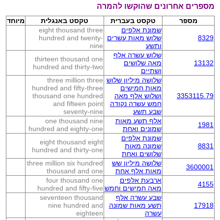
מספרים אחרונים שהוקשו להמרה
מספר
טקסט בעברית
טקסט באנגלית
מיוחד
שמונת אלפים
eight thousand three
8329
שלוש מאות עשרים
hundred and twenty-
ותשע
nine
שלוש עשרה אלף
thirteen thousand one
13132
מאה שלושים
hundred and thirty-two
ושתיים
שלושה מיליון שלוש
three million three
מאות חמישים
hundred and fifty-three
3353115.79
ושלוש אלף מאה
thousand one hundred
חמש עשרה נקודה
and fifteen point
שבע תשע
seventy-nine
אלף תשע מאות
one thousand nine
1981
שמונים ואחת
hundred and eighty-one
שמונת אלפים
eight thousand eight
8831
שמונה מאות
hundred and thirty-one
שלושים ואחת
שלושה מיליון שש
three million six hundred
3600001
מאות אלף אחת
thousand and one
ארבעת אלפים
four thousand one
4155
מאה חמישים וחמש
hundred and fifty-five
שבע עשרה אלף
seventeen thousand
17918
תשע מאות שמונה
nine hundred and
עשרה
eighteen