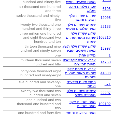
מאות תשעים וחמש
hundred and ninety-five
ששת אלפים מאה
six thousand one hundred
6103
ושלוש
and three
שתיים עשרה אלף
twelve thousand and ninety-
12095
תשעים וחמש
five
עשרים ושתיים אלף
twenty-two thousand one
22133
מאה שלושים ושלוש
hundred and thirty-three
שלוש עשרה אלף
three million one hundred
3108210
שמונה מאות שתיים
and eight thousand two
עשרה
hundred and ten
שלוש עשרה אלף תשע
thirteen thousand nine
13997
מאות תשעים ושבע
hundred and ninety-seven
1
מיליון אחת
one
ארבע עשרה אלף שבע
fourteen thousand seven
14750
מאות חמישים
hundred and fifty
ארבעים ואחת אלף
forty-one thousand eight
41898
שמונה מאות תשעים
hundred and ninety-eight
ושמונה
חמש מאות שיבעים
five hundred and seventy-
571
ואחת
one
עשרים ושתיים אלף
twenty-two thousand two
22207
מאתיים ושבע
hundred and seven
one hundred and two
מאה ושתיים אלף
thousand one hundred and
102102
מאה ושתיים
two
מאה ארבעים וחמש
one hundred and forty-five