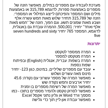
מערכת לעבודה עם מספרים במילים. מאפשר הזנה של
מספרים באמצעות ספרות, לדוגמא 315,789 או באמצעות
מילים ושם המספר והפיכתם לייצוג המילולי או המספרי.
הזנה של 315,789 תחזיר שלוש מאות חמש עשרה אלף
ושבע מאות שמונים תשע. וגם הפוך, הזנה של "חמש מאות
אלף ואחד" יחזיר: 500,001. ההמרה עובדת גם באנגלית,
לדוגמא, המספר 765 יחזיר seven hundreds and sixty
five
יתרונות
המרה ממספר לטקסט
המרה מטקסט למספר
המרה בשפות: עברית, אנגלית (English) ובפיתוח
שפות נספות
עובד עם מספרים שליליים, במינוס, כגון 123- יחזיר
מינוס מאה עשרים ושלוש
מאפשר המרה של מספר עשרוני עם נקודה: 45.6
יחזיר ארבעים וחמש נקודה שש
מאפשר המרה של רשימת מספרים בו זמנית
מאפשר לסרוק טקסט ולהמיר מספרים בתוכו - כמו
מסמך וורד Word או גליון נתוני אקסל Excel
מאפשר עבודה און-ליין תוך כדי גלישה