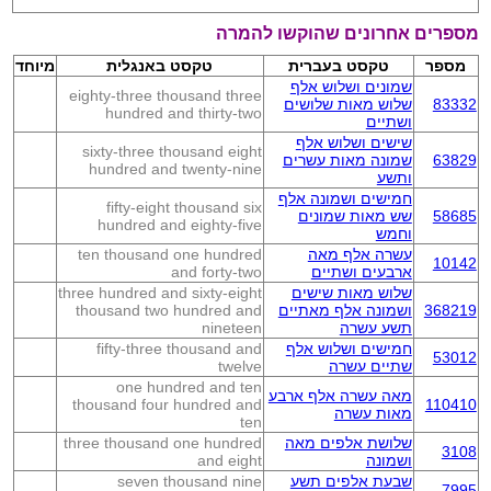
מספרים אחרונים שהוקשו להמרה
מספר
טקסט בעברית
טקסט באנגלית
מיוחד
שמונים ושלוש אלף
eighty-three thousand three
83332
שלוש מאות שלושים
hundred and thirty-two
ושתיים
שישים ושלוש אלף
sixty-three thousand eight
63829
שמונה מאות עשרים
hundred and twenty-nine
ותשע
חמישים ושמונה אלף
fifty-eight thousand six
58685
שש מאות שמונים
hundred and eighty-five
וחמש
עשרה אלף מאה
ten thousand one hundred
10142
ארבעים ושתיים
and forty-two
שלוש מאות שישים
three hundred and sixty-eight
368219
ושמונה אלף מאתיים
thousand two hundred and
תשע עשרה
nineteen
חמישים ושלוש אלף
fifty-three thousand and
53012
שתיים עשרה
twelve
one hundred and ten
מאה עשרה אלף ארבע
thousand four hundred and
110410
מאות עשרה
ten
שלושת אלפים מאה
three thousand one hundred
3108
ושמונה
and eight
שבעת אלפים תשע
seven thousand nine
7995