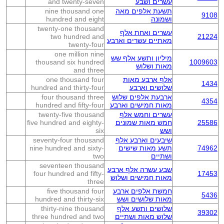
עשרים ושבע
and twenty-seven
תשעת אלפים מאה
nine thousand one
9108
ושמונה
hundred and eight
twenty-one thousand
עשרים ואחת אלף
two hundred and
21224
מאתיים עשרים וארבע
twenty-four
one million nine
מיליון ותשע אלף שש
thousand six hundred
1009603
מאות ושלוש
and three
אלף ארבע מאות
one thousand four
1434
שלושים וארבע
hundred and thirty-four
ארבעת אלפים שלוש
four thousand three
4354
מאות חמישים וארבע
hundred and fifty-four
עשרים וחמש אלף
twenty-five thousand
25586
חמש מאות שמונים
five hundred and eighty-
ושש
six
שיבעים וארבע אלף
seventy-four thousand
74962
תשע מאות שישים
nine hundred and sixty-
ושתיים
two
seventeen thousand
שבע עשרה אלף ארבע
four hundred and fifty-
17453
מאות חמישים ושלוש
three
חמשת אלפים ארבע
five thousand four
5436
מאות שלושים ושש
hundred and thirty-six
שלושים ותשע אלף
thirty-nine thousand
39302
שלוש מאות ושתיים
three hundred and two