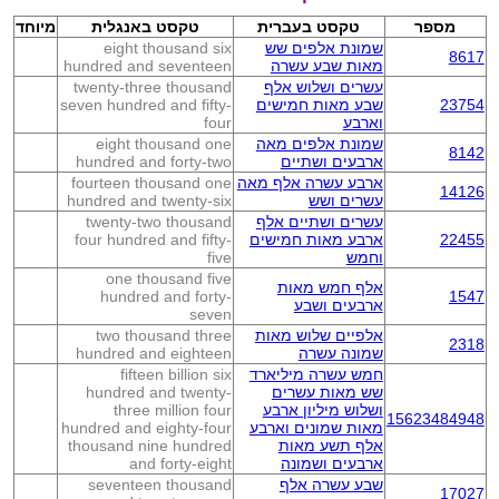
מספר
טקסט בעברית
טקסט באנגלית
מיוחד
שמונת אלפים שש
eight thousand six
8617
מאות שבע עשרה
hundred and seventeen
עשרים ושלוש אלף
twenty-three thousand
23754
שבע מאות חמישים
seven hundred and fifty-
וארבע
four
שמונת אלפים מאה
eight thousand one
8142
ארבעים ושתיים
hundred and forty-two
ארבע עשרה אלף מאה
fourteen thousand one
14126
עשרים ושש
hundred and twenty-six
עשרים ושתיים אלף
twenty-two thousand
22455
ארבע מאות חמישים
four hundred and fifty-
וחמש
five
one thousand five
אלף חמש מאות
hundred and forty-
1547
ארבעים ושבע
seven
אלפיים שלוש מאות
two thousand three
2318
שמונה עשרה
hundred and eighteen
חמש עשרה מיליארד
fifteen billion six
שש מאות עשרים
hundred and twenty-
ושלוש מיליון ארבע
three million four
15623484948
מאות שמונים וארבע
hundred and eighty-four
אלף תשע מאות
thousand nine hundred
ארבעים ושמונה
and forty-eight
שבע עשרה אלף
seventeen thousand
17027