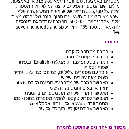
מספרים באמצעות ספרות, לדוגמא 315,789 או באמצעות
מילים ושם המספר והפיכתם לייצוג המילולי או המספרי.
הזנה של 315,789 תחזיר שלוש מאות חמש עשרה אלף
ושבע מאות שמונים תשע. וגם הפוך, הזנה של "חמש מאות
אלף ואחד" יחזיר: 500,001. ההמרה עובדת גם באנגלית,
לדוגמא, המספר 765 יחזיר seven hundreds and sixty
five
יתרונות
המרה ממספר לטקסט
המרה מטקסט למספר
המרה בשפות: עברית, אנגלית (English) ובפיתוח
שפות נספות
עובד עם מספרים שליליים, במינוס, כגון 123- יחזיר
מינוס מאה עשרים ושלוש
מאפשר המרה של מספר עשרוני עם נקודה: 45.6
יחזיר ארבעים וחמש נקודה שש
מאפשר המרה של רשימת מספרים בו זמנית
מאפשר לסרוק טקסט ולהמיר מספרים בתוכו - כמו
מסמך וורד Word או גליון נתוני אקסל Excel
מאפשר עבודה און-ליין תוך כדי גלישה
מספרים אחרונים שהוקשו להמרה