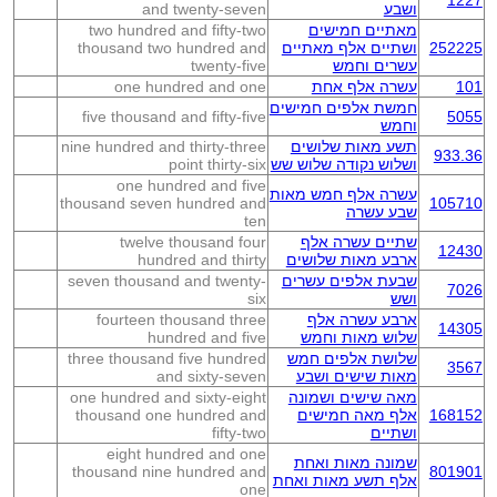
1227
ושבע
and twenty-seven
מאתיים חמישים
two hundred and fifty-two
252225
ושתיים אלף מאתיים
thousand two hundred and
עשרים וחמש
twenty-five
101
עשרה אלף אחת
one hundred and one
חמשת אלפים חמישים
five thousand and fifty-five
5055
וחמש
תשע מאות שלושים
nine hundred and thirty-three
933.36
ושלוש נקודה שלוש שש
point thirty-six
one hundred and five
עשרה אלף חמש מאות
thousand seven hundred and
105710
שבע עשרה
ten
שתיים עשרה אלף
twelve thousand four
12430
ארבע מאות שלושים
hundred and thirty
שבעת אלפים עשרים
seven thousand and twenty-
7026
ושש
six
ארבע עשרה אלף
fourteen thousand three
14305
שלוש מאות וחמש
hundred and five
שלושת אלפים חמש
three thousand five hundred
3567
מאות שישים ושבע
and sixty-seven
מאה שישים ושמונה
one hundred and sixty-eight
168152
אלף מאה חמישים
thousand one hundred and
ושתיים
fifty-two
eight hundred and one
שמונה מאות ואחת
thousand nine hundred and
801901
אלף תשע מאות ואחת
one