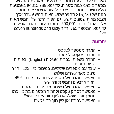
מערכת לעבודה עם מספרים במילים. מאפשר הזנה של
מספרים באמצעות ספרות, לדוגמא 315,789 או באמצעות
מילים ושם המספר והפיכתם לייצוג המילולי או המספרי.
הזנה של 315,789 תחזיר שלוש מאות חמש עשרה אלף
ושבע מאות שמונים תשע. וגם הפוך, הזנה של "חמש מאות
אלף ואחד" יחזיר: 500,001. ההמרה עובדת גם באנגלית,
לדוגמא, המספר 765 יחזיר seven hundreds and sixty
five
יתרונות
המרה ממספר לטקסט
המרה מטקסט למספר
המרה בשפות: עברית, אנגלית (English) ובפיתוח
שפות נספות
עובד עם מספרים שליליים, במינוס, כגון 123- יחזיר
מינוס מאה עשרים ושלוש
מאפשר המרה של מספר עשרוני עם נקודה: 45.6
יחזיר ארבעים וחמש נקודה שש
מאפשר המרה של רשימת מספרים בו זמנית
מאפשר לסרוק טקסט ולהמיר מספרים בתוכו - כמו
מסמך וורד Word או גליון נתוני אקסל Excel
מאפשר עבודה און-ליין תוך כדי גלישה