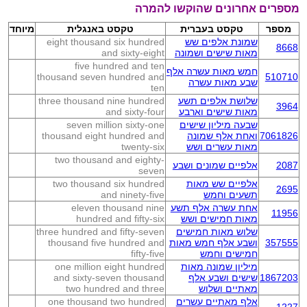
מספרים אחרונים שהוקשו להמרה
מספר
טקסט בעברית
טקסט באנגלית
מיוחד
שמונת אלפים שש
eight thousand six hundred
8668
מאות שישים ושמונה
and sixty-eight
five hundred and ten
חמש מאות עשרה אלף
thousand seven hundred and
510710
שבע מאות עשרה
ten
שלושת אלפים תשע
three thousand nine hundred
3964
מאות שישים וארבע
and sixty-four
שבעה מיליון שישים
seven million sixty-one
7061826
ואחת אלף שמונה
thousand eight hundred and
מאות עשרים ושש
twenty-six
two thousand and eighty-
2087
אלפיים שמונים ושבע
seven
אלפיים שש מאות
two thousand six hundred
2695
תשעים וחמש
and ninety-five
אחת עשרה אלף תשע
eleven thousand nine
11956
מאות חמישים ושש
hundred and fifty-six
שלוש מאות חמישים
three hundred and fifty-seven
357555
ושבע אלף חמש מאות
thousand five hundred and
חמישים וחמש
fifty-five
מיליון שמונה מאות
one million eight hundred
1867203
שישים ושבע אלף
and sixty-seven thousand
מאתיים ושלוש
two hundred and three
אלף מאתיים עשרים
one thousand two hundred