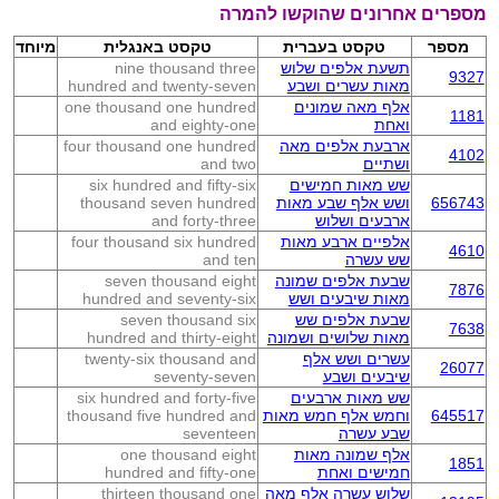
מספרים אחרונים שהוקשו להמרה
מספר
טקסט בעברית
טקסט באנגלית
מיוחד
תשעת אלפים שלוש
nine thousand three
9327
מאות עשרים ושבע
hundred and twenty-seven
אלף מאה שמונים
one thousand one hundred
1181
ואחת
and eighty-one
ארבעת אלפים מאה
four thousand one hundred
4102
ושתיים
and two
שש מאות חמישים
six hundred and fifty-six
656743
ושש אלף שבע מאות
thousand seven hundred
ארבעים ושלוש
and forty-three
אלפיים ארבע מאות
four thousand six hundred
4610
שש עשרה
and ten
שבעת אלפים שמונה
seven thousand eight
7876
מאות שיבעים ושש
hundred and seventy-six
שבעת אלפים שש
seven thousand six
7638
מאות שלושים ושמונה
hundred and thirty-eight
עשרים ושש אלף
twenty-six thousand and
26077
שיבעים ושבע
seventy-seven
שש מאות ארבעים
six hundred and forty-five
645517
וחמש אלף חמש מאות
thousand five hundred and
שבע עשרה
seventeen
אלף שמונה מאות
one thousand eight
1851
חמישים ואחת
hundred and fifty-one
שלוש עשרה אלף מאה
thirteen thousand one