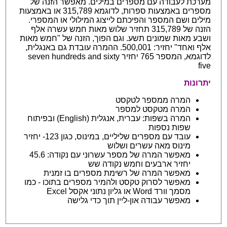
מערכת לעבודה עם מספרים במילים. מאפשר הזנה של
מספרים באמצעות ספרות, לדוגמא 315,789 או באמצעות
מילים ושם המספר והפיכתם לייצוג המילולי או המספרי.
הזנה של 315,789 תחזיר שלוש מאות חמש עשרה אלף
ושבע מאות שמונים תשע. וגם הפוך, הזנה של "חמש מאות
אלף ואחד" יחזיר: 500,001. ההמרה עובדת גם באנגלית,
לדוגמא, המספר 765 יחזיר seven hundreds and sixty
five
יתרונות
המרה ממספר לטקסט
המרה מטקסט למספר
המרה בשפות: עברית, אנגלית (English) ובפיתוח
שפות נספות
עובד עם מספרים שליליים, במינוס, כגון 123- יחזיר
מינוס מאה עשרים ושלוש
מאפשר המרה של מספר עשרוני עם נקודה: 45.6
יחזיר ארבעים וחמש נקודה שש
מאפשר המרה של רשימת מספרים בו זמנית
מאפשר לסרוק טקסט ולהמיר מספרים בתוכו - כמו
מסמך וורד Word או גליון נתוני אקסל Excel
מאפשר עבודה און-ליין תוך כדי גלישה