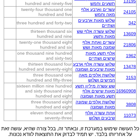
13195
תשעים וחמש
hundred and ninety-five
עשרים וארבע אלף
twenty-four thousand one
24105
מאה וחמש
hundred and five
שלוש מאות ארבעים
three hundred and forty-two
342
ושתיים
שלוש עשרה אלף שש
thirteen thousand six
13609
מאות ותשע
hundred and nine
עשרים ואחת אלף
twenty-one thousand eight
21806
שמונה מאות ושש
hundred and six
אלף תשע מאות
one thousand nine hundred
1962
שישים ושתיים
and sixty-two
שלוש עשרה אלף ארבע
thirteen thousand four
13478
מאות שיבעים ושמונה
hundred and seventy-eight
שלושת אלפים מאה
three thousand one
3153
חמישים ושלוש
hundred and fifty-three
שש עשרה מיליון תשע
sixteen million nine hundred
16960908
מאות שישים אלף
and sixty thousand nine
תשע מאות ושמונה
hundred and eight
שלושת אלפים שמונה
three thousand eight
3808
מאות ושמונה
hundred and eight
אחת עשרה אלף
eleven thousand and
11073
שיבעים ושלוש
seventy-three
כל העושה שימוש במערכת זו, ובאתר זה, בכל צורה שהיא, עושה זאת
על אחריותו בלבד. יש תמיד לבדוק את התוצאות לוודא נכונות.