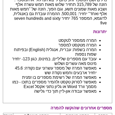
הזנה של 315,789 תחזיר שלוש מאות חמש עשרה אלף
ושבע מאות שמונים תשע. וגם הפוך, הזנה של "חמש מאות
אלף ואחד" יחזיר: 500,001. ההמרה עובדת גם באנגלית,
לדוגמא, המספר 765 יחזיר seven hundreds and sixty
five
יתרונות
המרה ממספר לטקסט
המרה מטקסט למספר
המרה בשפות: עברית, אנגלית (English) ובפיתוח
שפות נספות
עובד עם מספרים שליליים, במינוס, כגון 123- יחזיר
מינוס מאה עשרים ושלוש
מאפשר המרה של מספר עשרוני עם נקודה: 45.6
יחזיר ארבעים וחמש נקודה שש
מאפשר המרה של רשימת מספרים בו זמנית
מאפשר לסרוק טקסט ולהמיר מספרים בתוכו - כמו
מסמך וורד Word או גליון נתוני אקסל Excel
מאפשר עבודה און-ליין תוך כדי גלישה
מספרים אחרונים שהוקשו להמרה