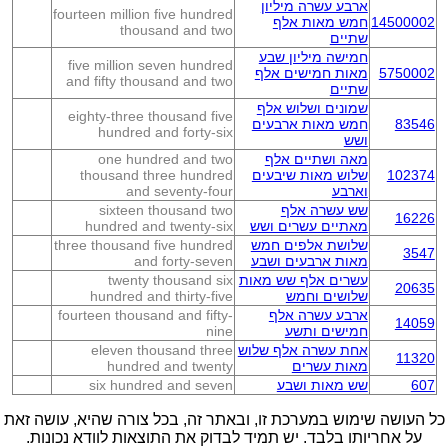
ארבע עשרה מיליון
fourteen million five hundred
14500002
חמש מאות אלף
thousand and two
שתיים
חמישה מיליון שבע
five million seven hundred
5750002
מאות חמישים אלף
and fifty thousand and two
שתיים
שמונים ושלוש אלף
eighty-three thousand five
83546
חמש מאות ארבעים
hundred and forty-six
ושש
מאה ושתיים אלף
one hundred and two
102374
שלוש מאות שיבעים
thousand three hundred
וארבע
and seventy-four
שש עשרה אלף
sixteen thousand two
16226
מאתיים עשרים ושש
hundred and twenty-six
שלושת אלפים חמש
three thousand five hundred
3547
מאות ארבעים ושבע
and forty-seven
עשרים אלף שש מאות
twenty thousand six
20635
שלושים וחמש
hundred and thirty-five
ארבע עשרה אלף
fourteen thousand and fifty-
14059
חמישים ותשע
nine
אחת עשרה אלף שלוש
eleven thousand three
11320
מאות עשרים
hundred and twenty
607
שש מאות ושבע
six hundred and seven
כל העושה שימוש במערכת זו, ובאתר זה, בכל צורה שהיא, עושה זאת
על אחריותו בלבד. יש תמיד לבדוק את התוצאות לוודא נכונות.