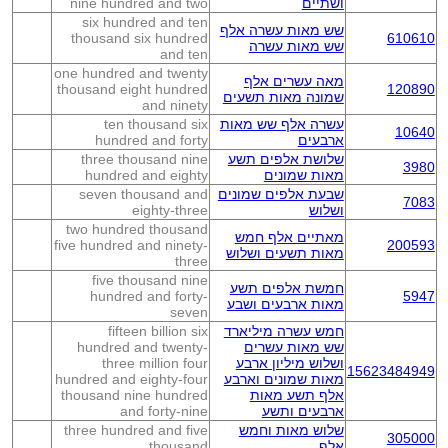
ושתיים
nine hundred and two
six hundred and ten
שש מאות עשרה אלף
thousand six hundred
610610
שש מאות עשרה
and ten
one hundred and twenty
מאה עשרים אלף
thousand eight hundred
120890
שמונה מאות תשעים
and ninety
עשרה אלף שש מאות
ten thousand six
10640
ארבעים
hundred and forty
שלושת אלפים תשע
three thousand nine
3980
מאות שמונים
hundred and eighty
שבעת אלפים שמונים
seven thousand and
7083
ושלוש
eighty-three
two hundred thousand
מאתיים אלף חמש
five hundred and ninety-
200593
מאות תשעים ושלוש
three
five thousand nine
חמשת אלפים תשע
hundred and forty-
5947
מאות ארבעים ושבע
seven
חמש עשרה מיליארד
fifteen billion six
שש מאות עשרים
hundred and twenty-
ושלוש מיליון ארבע
three million four
15623484949
מאות שמונים וארבע
hundred and eighty-four
אלף תשע מאות
thousand nine hundred
ארבעים ותשע
and forty-nine
שלוש מאות וחמש
three hundred and five
305000
אלף
thousand