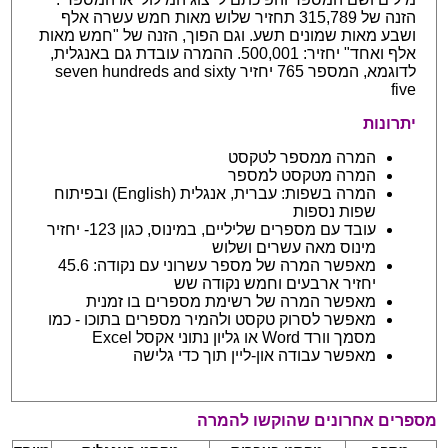
הזנה של 315,789 תחזיר שלוש מאות חמש עשרה אלף
ושבע מאות שמונים תשע. וגם הפוך, הזנה של "חמש מאות
אלף ואחד" יחזיר: 500,001. ההמרה עובדת גם באנגלית,
לדוגמא, המספר 765 יחזיר seven hundreds and sixty
five
יתרונות
המרה ממספר לטקסט
המרה מטקסט למספר
המרה בשפות: עברית, אנגלית (English) ובפיתוח
שפות נספות
עובד עם מספרים שליליים, במינוס, כגון 123- יחזיר
מינוס מאה עשרים ושלוש
מאפשר המרה של מספר עשרוני עם נקודה: 45.6
יחזיר ארבעים וחמש נקודה שש
מאפשר המרה של רשימת מספרים בו זמנית
מאפשר לסרוק טקסט ולהמיר מספרים בתוכו - כמו
מסמך וורד Word או גליון נתוני אקסל Excel
מאפשר עבודה און-ליין תוך כדי גלישה
מספרים אחרונים שהוקשו להמרה