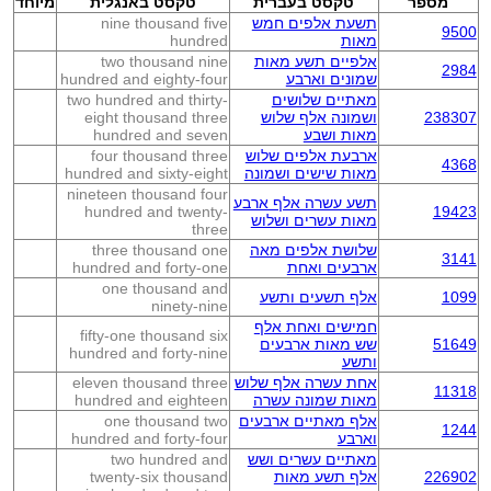
מספר
טקסט בעברית
טקסט באנגלית
מיוחד
תשעת אלפים חמש
nine thousand five
9500
מאות
hundred
אלפיים תשע מאות
two thousand nine
2984
שמונים וארבע
hundred and eighty-four
מאתיים שלושים
two hundred and thirty-
238307
ושמונה אלף שלוש
eight thousand three
מאות ושבע
hundred and seven
ארבעת אלפים שלוש
four thousand three
4368
מאות שישים ושמונה
hundred and sixty-eight
nineteen thousand four
תשע עשרה אלף ארבע
hundred and twenty-
19423
מאות עשרים ושלוש
three
שלושת אלפים מאה
three thousand one
3141
ארבעים ואחת
hundred and forty-one
one thousand and
1099
אלף תשעים ותשע
ninety-nine
חמישים ואחת אלף
fifty-one thousand six
51649
שש מאות ארבעים
hundred and forty-nine
ותשע
אחת עשרה אלף שלוש
eleven thousand three
11318
מאות שמונה עשרה
hundred and eighteen
אלף מאתיים ארבעים
one thousand two
1244
וארבע
hundred and forty-four
מאתיים עשרים ושש
two hundred and
226902
אלף תשע מאות
twenty-six thousand